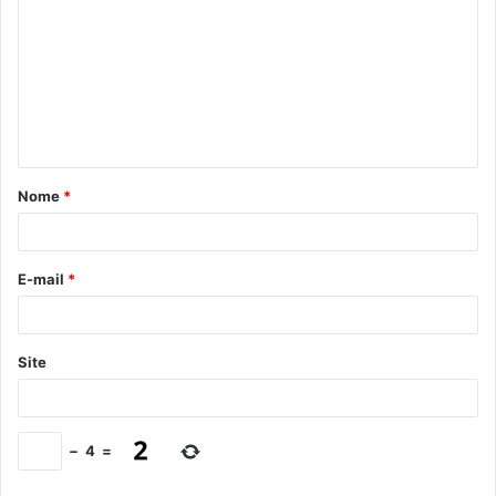
Nome
*
E-mail
*
Site
−
4
=