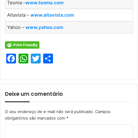
Teoma –
www.teoma.com
Altavista –
www.altavista.com
Yahoo –
www.yahoo.com
F
W
T
S
a
h
w
h
c
at
itt
ar
e
s
er
e
Deixe um comentário
b
A
o
p
O seu endereço de e-mail não será publicado.
Campos
o
p
obrigatórios são marcados com
*
k