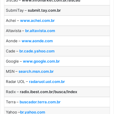
Siscad –
www.infomarket.com.br/siscad
SubmiTay –
submit.tay.com.br
Achei –
www.achei.com.br
Altavista –
br.altavista.com
Aonde –
www.aonde.com
Cade –
br.cade.yahoo.com
Google –
www.google.com.br
MSN –
search.msn.com.br
Radar UOL –
radaruol.uol.com.br
Radix –
radix.ibest.com.br/busca/Index
Terra –
buscador.terra.com.br
Yahoo –
br.yahoo.com