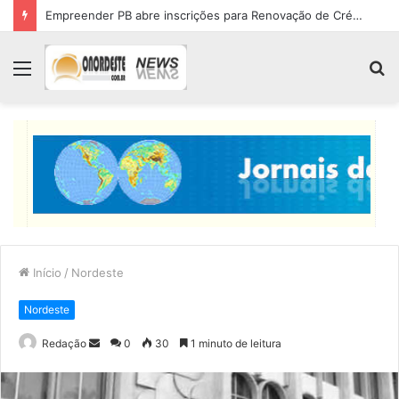
Empreender PB abre inscrições para Renovação de Crédito
Menu
P
p
Início
/
Nordeste
Nordeste
Mande
Redação
0
30
1 minuto de leitura
um
e-