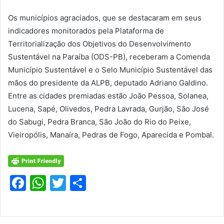
Os municípios agraciados, que se destacaram em seus
indicadores monitorados pela Plataforma de
Territorialização dos Objetivos do Desenvolvimento
Sustentável na Paraíba (ODS-PB), receberam a Comenda
Município Sustentável e o Selo Município Sustentável das
mãos do presidente da ALPB, deputado Adriano Galdino.
Entre as cidades premiadas estão João Pessoa, Solanea,
Lucena, Sapé, Olivedos, Pedra Lavrada, Gurjão, São José
do Sabugi, Pedra Branca, São João do Rio do Peixe,
Vieiropólis, Manaíra, Pedras de Fogo, Aparecida e Pombal.
F
W
T
S
a
h
w
h
c
at
itt
ar