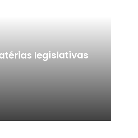
ximo
atérias legislativas
ALPB aprova política de incentivo a empresas na produção de créditos de carbono