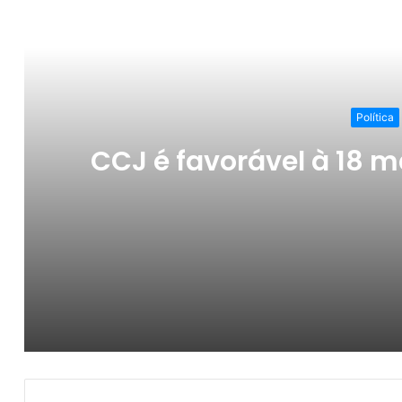
Ler o Pró
Política
CCJ é favorável à 18 m
CCJ é favorável à 18 matérias legislativas