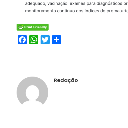
adequado, vacinação, exames para diagnósticos pr
monitoramento contínuo dos índices de prematuri
F
W
T
S
a
h
w
h
c
at
itt
ar
e
s
er
e
b
A
Redação
o
p
o
p
k