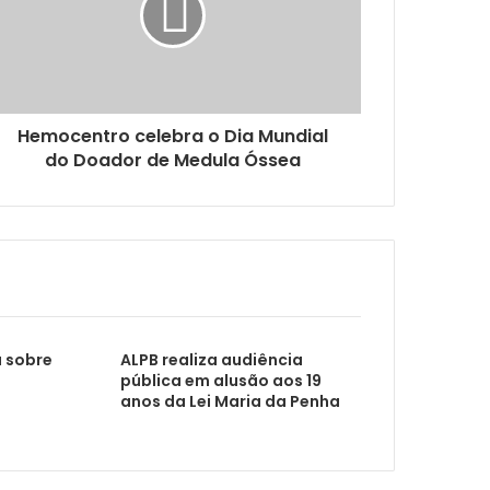
bustíveis
Hemocentro celebra o Dia Mundial
do Doador de Medula Óssea
ALPB aprova projetos de apoio a mães atípicas e enfrentamento à violência contra mulher
 Defesa da Mulher
 sobre
ALPB realiza audiência
pública em alusão aos 19
anos da Lei Maria da Penha
vil Municipal