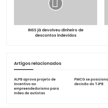
CMJP anuncia composição da CPI dos com
INSS já devolveu dinheiro de
descontos indevidos
Artigos relacionados
Projeto de lei propõe criação de Centro de
ALPB aprova projeto de
PMCG se posiciona
incentivo ao
decisão do TJPB
empreendedorismo para
mães de autistas
Câmara Municipal celebra Dia da Guarda Ci