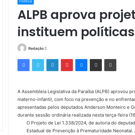
Política
ALPB aprova proje
instituem política
Mande
Redação
um
Facebook
Twitter
Linkedin
Pinterest
Messenger
Compartilhar via e-mail
Imprimir
e-
mail
A Assembleia Legislativa da Paraíba (ALPB) aprovou p
materno-infantil, com foco na prevenção e no enfrent
apresentadas pelos deputados Anderson Monteiro e G
durante sessão ordinária realizada nesta terça-feira (16
O Projeto de Lei 1.338/2024, de autoria do deputado
Estadual de Prevenção à Prematuridade Neonatal. A 