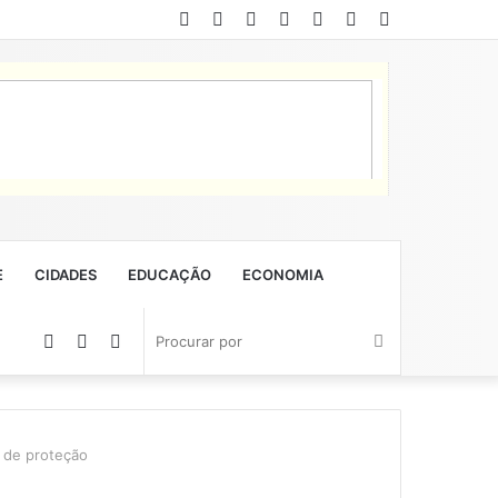
Facebook
Twitter
YouTube
Instagram
Entrar
Artigo
Barra
aleatório
Lateral
E
CIDADES
EDUCAÇÃO
ECONOMIA
Artigo
Barra
Switch
Procurar
aleatório
Lateral
skin
por
s de proteção