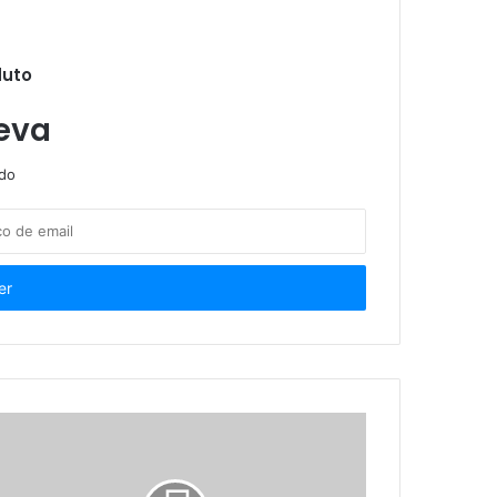
duto
eva
ndo
oa com TEA
a
o de esteticistas