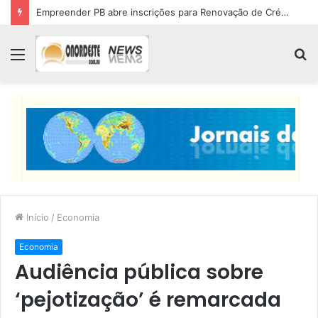
Empreender PB abre inscrições para Renovação de Crédito
Menu
P
p
Início
/
Economia
Economia
Audiência pública sobre
‘pejotização’ é remarcada