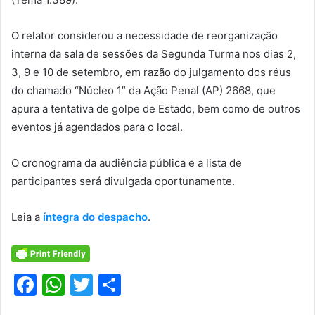
O relator considerou a necessidade de reorganização
interna da sala de sessões da Segunda Turma nos dias 2,
3, 9 e 10 de setembro, em razão do julgamento dos réus
do chamado “Núcleo 1” da Ação Penal (AP) 2668, que
apura a tentativa de golpe de Estado, bem como de outros
eventos já agendados para o local.
O cronograma da audiência pública e a lista de
participantes será divulgada oportunamente.
Leia a
íntegra do despacho
.
F
W
T
S
a
h
w
h