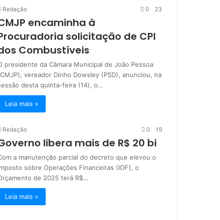
Redação
0
23
CMJP encaminha à
Procuradoria solicitação de CPI
dos Combustíveis
O presidente da Câmara Municipal de João Pessoa
(CMJP), vereador Dinho Dowsley (PSD), anunciou, na
sessão desta quinta-feira (14), o…
Leia mais »
Redação
0
19
Governo libera mais de R$ 20 bi
Com a manutenção parcial do decreto que elevou o
Imposto sobre Operações Financeiras (IOF), o
Orçamento de 2025 terá R$…
Leia mais »