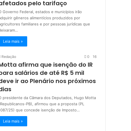
afetados pelo tarifaço
O Governo Federal, estados e municípios irão
adquirir gêneros alimentícios produzidos por
agricultores familiares e por pessoas jurídicas que
deixaram…
Leia mais »
Redação
0
16
Motta afirma que isenção do IR
para salários de até R$ 5 mil
deve ir ao Plenário nos próximos
dias
O presidente da Câmara dos Deputados, Hugo Motta
(Republicanos-PB), afirmou que a proposta (PL
1087/25) que concede isenção de Imposto…
Leia mais »