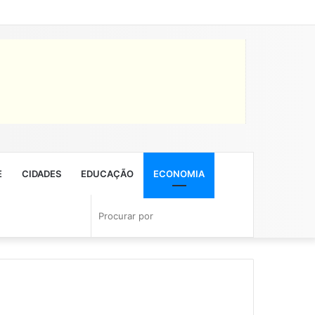
Facebook
Twitter
YouTube
Instagram
Entrar
Artigo
Barra
aleatório
Lateral
E
CIDADES
EDUCAÇÃO
ECONOMIA
Artigo
Barra
Switch
Procurar
aleatório
Lateral
skin
por