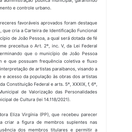
a administração pública municipal, garantindo
mento e controle urbano.
areceres favoráveis aprovados foram destaque
, que cria a Carteira de Identificação Funcional
ípio de João Pessoa, a qual será dotada de fé
rme preceitua o Art. 2º, inc. V, da Lei Federal
terminando que o município de João Pessoa
 e que possuam frequência coletiva e fluxo
interpretação de artistas paraibanos, visando a
de e acesso da população às obras dos artistas
 da Constituição Federal e arts. 5º, XXXIX, f, 6º,
 Municipal de Valorização das Personalidades
cipal de Cultura (lei 14.118/2021).
dora Eliza Virgínia (PP), que recebeu parecer
ra criar a figura de membros suplentes nas
usência dos membros titulares e permitir a