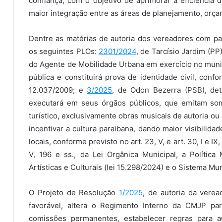
confiança, com o objetivo de aprimorar a eficiência d
maior integração entre as áreas de planejamento, orça
Dentre as matérias de autoria dos vereadores com p
os seguintes PLOs:
2301/2024
, de Tarcísio Jardim (PP)
do Agente de Mobilidade Urbana em exercício no munic
pública e constituirá prova de identidade civil, confo
12.037/2009; e
3/2025
, de Odon Bezerra (PSB), de
executará em seus órgãos públicos, que emitam som
turístico, exclusivamente obras musicais de autoria ou 
incentivar a cultura paraibana, dando maior visibilida
locais, conforme previsto no art. 23, V, e art. 30, I e IX,
V, 196 e ss., da Lei Orgânica Municipal, a Política
Artísticas e Culturais (lei 15.298/2024) e o Sistema Muni
O Projeto de Resolução
1/2025
, de autoria da verea
favorável, altera o Regimento Interno da CMJP pa
comissões permanentes, estabelecer regras para a