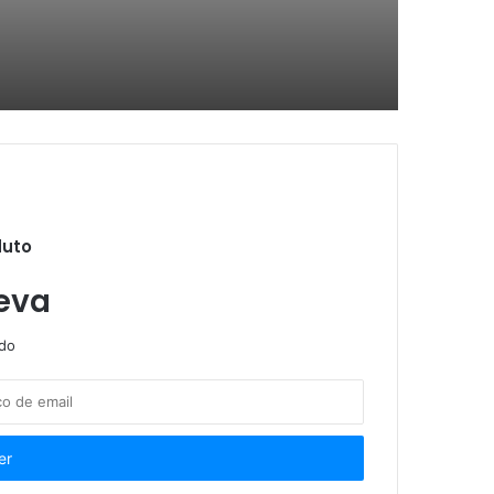
e embalagens e selos oficiais
duto
ação criminosa
eva
ndo