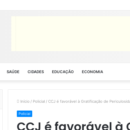
SAÚDE
CIDADES
EDUCAÇÃO
ECONOMIA
Início
/
Policial
/
CCJ é favorável à Gratificação de Periculos
Policial
CCJ é favorável à 