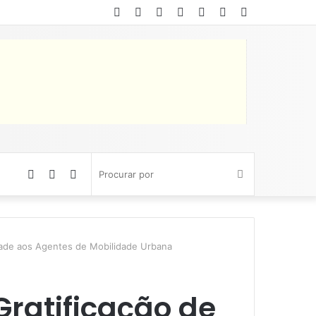
Facebook
Twitter
YouTube
Instagram
Entrar
Artigo
Barra
aleatório
Lateral
Artigo
Barra
Switch
Procurar
aleatório
Lateral
skin
por
idade aos Agentes de Mobilidade Urbana
Gratificação de