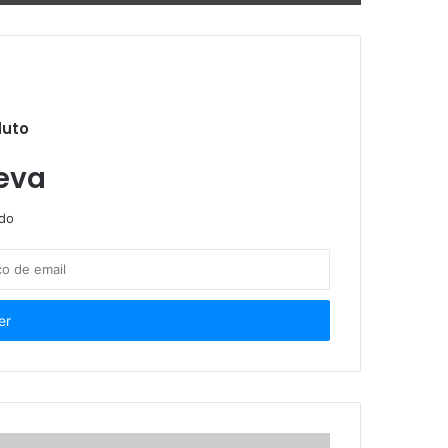
Desenvolvimento Social aprova estratégia para reduzir desperdícios de alimentos
duto
essivo de telas
eva
ndo
 os servidores públicos
es