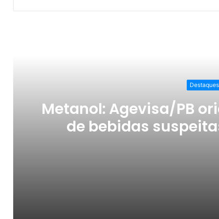
Ler o Pró
Destaques
Metanol: Agevisa/PB ori
de bebidas suspeita