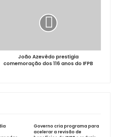
scoal
m dados sobre arboviroses
João Azevêdo prestigia
comemoração dos 116 anos do IFPB
CMJP aprova proibição de danças que exponham crianças e adolescentes à erotização precoce
combate à adultização de crianças
dia
Governo cria programa para
acelerar a revisão de