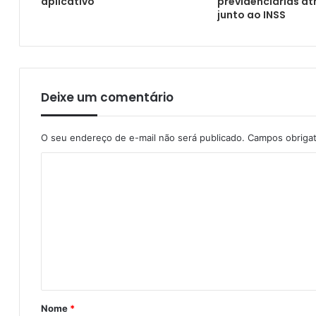
aplicativo
previdenciárias a
junto ao INSS
Procon Municipal leva orientação e fiscal
Deixe um comentário
O seu endereço de e-mail não será publicado.
Campos obriga
Nome
*