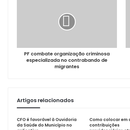
Lula lamenta morte do músico Hermeto Pa
Saúde divulga boletim epidemiológico co
PF combate organização criminosa
especializada no contrabando de
migrantes
Artigos relacionados
ALPB e Câmara Federal debatem ações de 
CFO é favorável à Ouvidoria
Como colocar em 
da Saúde do Município no
contribuições