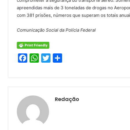
comprometer a segurança do transporte aéreo. Soment
apreendidas mais de 3 toneladas de drogas no Aeropor
com 381 prisões, números que superam os totais anuais
Comunicação Social da Polícia Federal
F
W
T
S
a
h
w
h
c
at
itt
ar
e
s
er
e
b
A
Redação
o
p
o
p
k