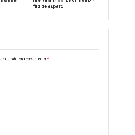
trasadas
benefícios do INSS e reduzir
fila de espera
ização ao Circuito Comunidade
tórios são marcados com
*