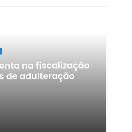
ximo
enta na fiscalização
s de adulteração
Metanol: Agevisa/PB orienta na fiscalização de bebidas suspeitas de adulteração