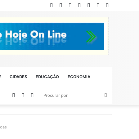
Facebook
Twitter
YouTube
Instagram
Entrar
Artigo
Barra
aleatório
Lateral
E
CIDADES
EDUCAÇÃO
ECONOMIA
Artigo
Barra
Switch
Procurar
aleatório
Lateral
skin
por
soas