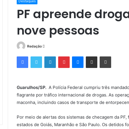
Destaques
PF apreende droga
nove pessoas
Mande
Redação
um
Facebook
Twitter
Linkedin
Pinterest
Messenger
Compartilhar via e-mail
Imprimir
e-
mail
Guarulhos/SP.
A Polícia Federal cumpriu três mandado
flagrante por tráfico internacional de drogas. As oper
maconha, incluindo casos de transporte de entorpecent
Por meio de alertas dos sistemas de checagem da PF, 
estados de Goiás, Maranhão e São Paulo. Os detidos f