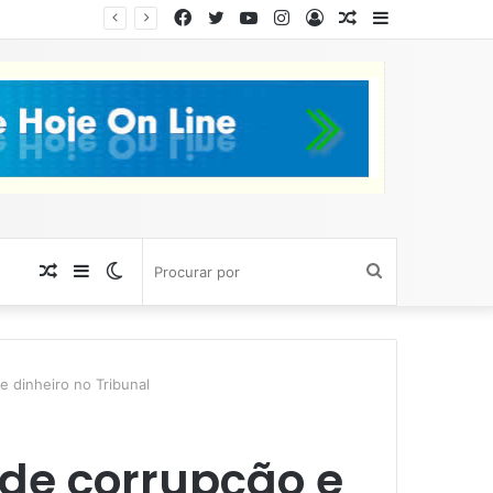
Facebook
Twitter
YouTube
Instagram
Entrar
Artigo
Barra
aleatório
Lateral
Artigo
Barra
Switch
Procurar
aleatório
Lateral
skin
por
e dinheiro no Tribunal
 de corrupção e