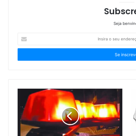
Subscr
Seja benvi
Insira
o
seu
endereço
de
email