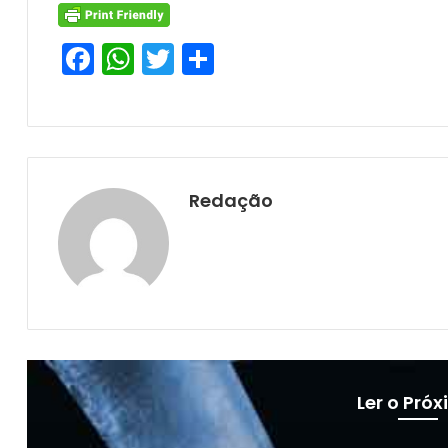
F
W
T
S
a
h
w
h
c
at
itt
ar
e
s
er
e
b
A
Redação
o
p
o
p
k
Ler o Pró