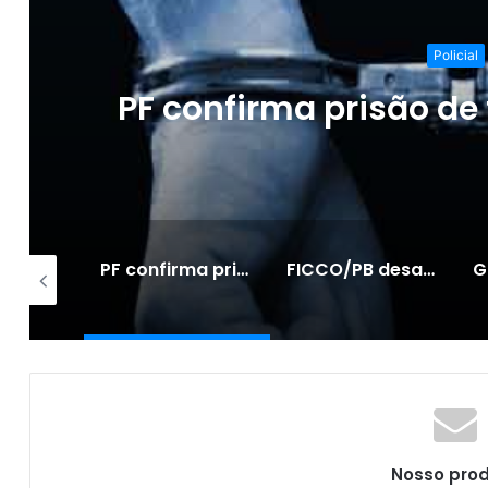
Policial
FICCO/PB desartic
organização 
PF confirma prisão de foragida brasileira
FICCO/PB desarticula comando de organização criminosa
Governo amplia a validade do concurso
Nosso pro