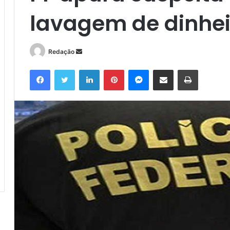
lavagem de dinhei
Mande
Redação
um
Facebook
Twitter
Linkedin
Pinterest
Messenger
Compartilhar via e-mail
Imprimir
e-
mail