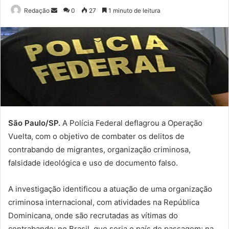
Mande
Redação
0
27
1 minuto de leitura
um
e-
mail
São Paulo/SP.
A Polícia Federal deflagrou a Operação
Vuelta, com o objetivo de combater os delitos de
contrabando de migrantes, organização criminosa,
falsidade ideológica e uso de documento falso.
A investigação identificou a atuação de uma organização
criminosa internacional, com atividades na República
Dominicana, onde são recrutadas as vítimas do
contrabando; no Brasil, que seria o país de passagem; na