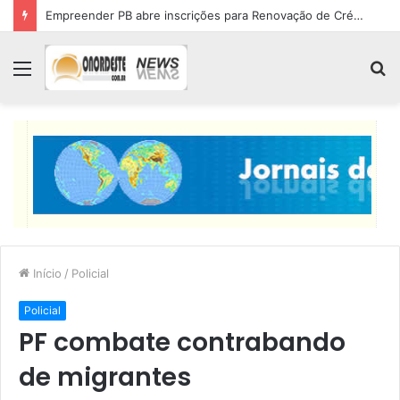
Empreender PB abre inscrições para Renovação de Crédito
Menu
P
p
Início
/
Policial
Policial
PF combate contrabando
de migrantes