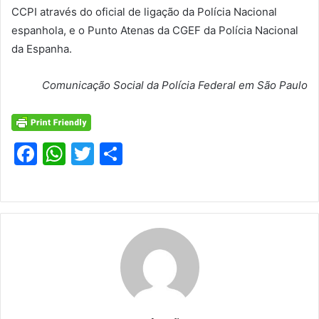
CCPI através do oficial de ligação da Polícia Nacional
espanhola, e o Punto Atenas da CGEF da Polícia Nacional
da Espanha.
Comunicação Social da Polícia Federal em São Paulo
F
W
T
S
a
h
w
h
c
at
itt
ar
e
s
er
e
b
A
o
p
o
p
k