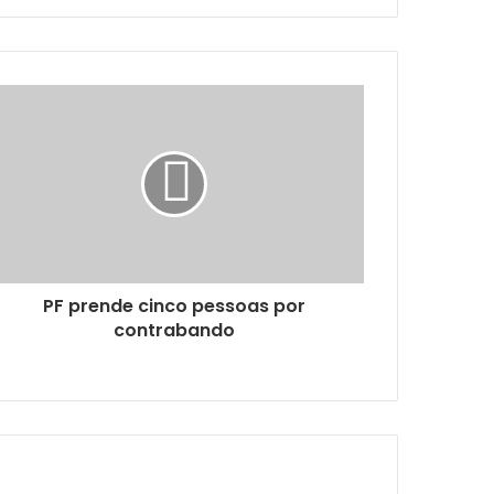
concluídas sustentações orais das defesas dos réus por tentativa de golpe de Estado
Relatório da PF sobre coação em ação da tentativa de golpe é destaque do podcast
PF prende cinco pessoas por
contrabando
Entidades pedem aprovação de projeto do Senado sobre proteção de crianças em ambientes digitais