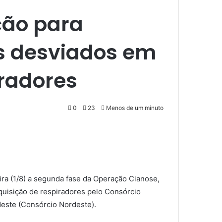
ção para
s desviados em
iradores
0
23
Menos de um minuto
eira (1/8) a segunda fase da Operação Cianose,
quisição de respiradores pelo Consórcio
este (Consórcio Nordeste).