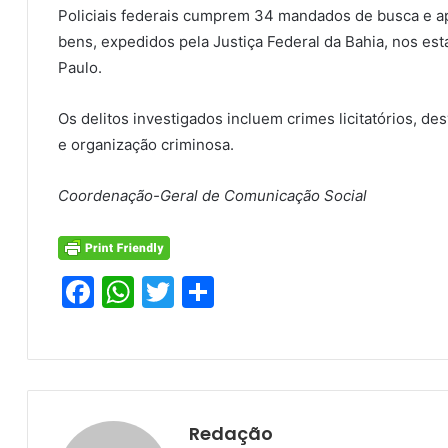
Policiais federais cumprem 34 mandados de busca e ap
bens, expedidos pela Justiça Federal da Bahia, nos est
Paulo.
Os delitos investigados incluem crimes licitatórios, de
e organização criminosa.
Coordenação-Geral de Comunicação Social
F
W
T
S
a
h
w
h
c
at
itt
ar
e
s
er
e
b
A
Redação