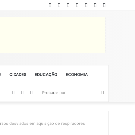
Facebook
Twitter
YouTube
Instagram
Entrar
Artigo
Barra
aleatório
Lateral
E
CIDADES
EDUCAÇÃO
ECONOMIA
Artigo
Barra
Switch
Procurar
aleatório
Lateral
skin
por
ursos desviados em aquisição de respiradores