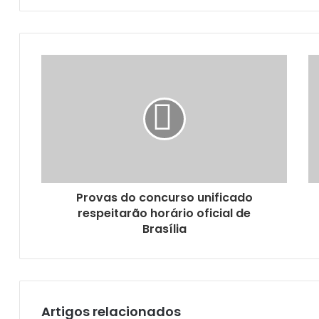
email
STF inicia julgamento de Bolsonaro
Provas do concurso unificado
respeitarão horário oficial de
Brasília
Artigos relacionados