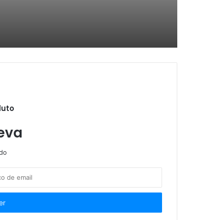
Empresas afetadas pelo tarifaço já podem pedir recursos do Plano Brasil Soberano
aro é destaque no Supremo
duto
SUS
eva
ndo
e réus por tentativa de golpe