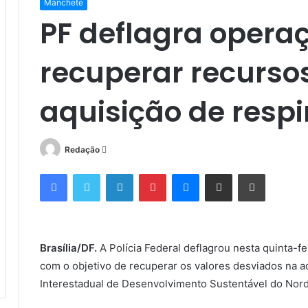
Manchete
PF deflagra opera
recuperar recurso
aquisição de resp
Mande
Redação
um
Facebook
Twitter
Linkedin
Pinterest
Messenger
Compartilhar via e-mail
Imprimir
e-
mail
Brasília/DF.
A Polícia Federal deflagrou nesta quinta-f
com o objetivo de recuperar os valores desviados na a
Interestadual de Desenvolvimento Sustentável do Nord