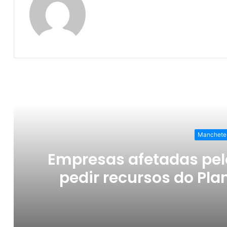
o
p
o
p
k
Ler o Pró
Manchete
Empresas afetadas pel
pedir recursos do Pla