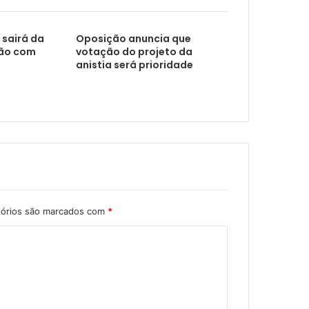
aliação de pessoas com deficiência
 sairá da
Oposição anuncia que
ão com
votação do projeto da
anistia será prioridade
gularizar 17 mil propriedades rurais
tórios são marcados com
*