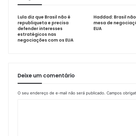
Confira as novas regras do BPC para reav
Lula diz que Brasil não é
Haddad: Brasil não
republiqueta e precisa
mesa de negociaç
defender interesses
EUA
estratégicos nas
Governo inicia projeto ambiental que vai re
negociações com os EUA
Deixe um comentário
O seu endereço de e-mail não será publicado.
Campos obriga