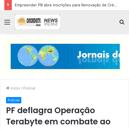
Empreender PB abre inscrições para Renovação de Crédito
Menu
P
p
Início
/
Policial
Policial
PF deflagra Operação
Terabyte em combate ao