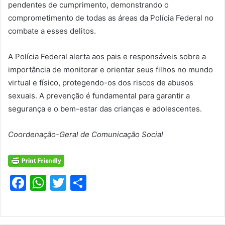
pendentes de cumprimento, demonstrando o
comprometimento de todas as áreas da Polícia Federal no
combate a esses delitos.
A Polícia Federal alerta aos pais e responsáveis sobre a
importância de monitorar e orientar seus filhos no mundo
virtual e físico, protegendo-os dos riscos de abusos
sexuais. A prevenção é fundamental para garantir a
segurança e o bem-estar das crianças e adolescentes.
Coordenação-Geral de Comunicação Social
F
W
T
S
a
h
w
h
c
at
itt
ar