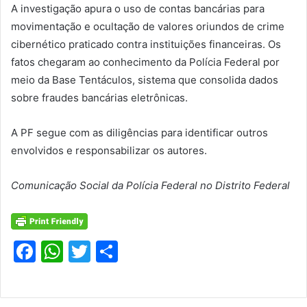
A investigação apura o uso de contas bancárias para
movimentação e ocultação de valores oriundos de crime
cibernético praticado contra instituições financeiras. Os
fatos chegaram ao conhecimento da Polícia Federal por
meio da Base Tentáculos, sistema que consolida dados
sobre fraudes bancárias eletrônicas.
A PF segue com as diligências para identificar outros
envolvidos e responsabilizar os autores.
Comunicação Social da Polícia Federal no Distrito Federal
F
W
T
S
a
h
w
h
c
at
itt
ar