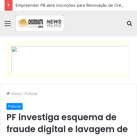
Empreender PB abre inscrições para Renovação de Crédito
Menu
P
p
Início
/
Policial
Policial
PF investiga esquema de
fraude digital e lavagem de