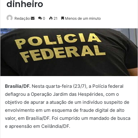
dinheiro
Mande
Redação
0
21
Menos de um minuto
um
e-
mail
Brasília/DF.
Nesta quarta-feira (23/7), a Polícia federal
deflagrou a Operação Jardim das Hespérides, com o
objetivo de apurar a atuação de um indivíduo suspeito de
envolvimento em um esquema de fraude digital de alto
valor, em Brasília/DF. Foi cumprido um mandado de busca
e apreensão em Ceilândia/DF.