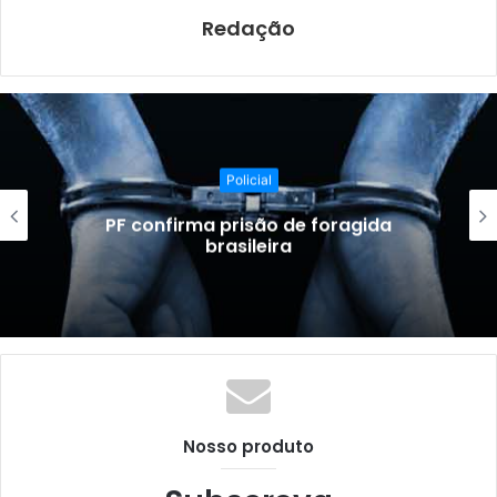
k
Redação
Policial
prisão de foragida
FICCO/PB des
rasileira
organiz
Nosso produto