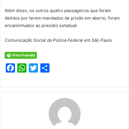
Além disso, os outros quatro passageiros que foram
detidos por terem mandados de prisão em aberto, foram
encaminhados ao presídio estadual.
Comunicação Social da Polícia Federal em São Paulo
F
W
T
S
a
h
w
h
c
at
itt
ar
e
s
er
e
b
A
o
p
o
p