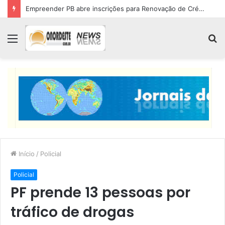
Empreender PB abre inscrições para Renovação de Crédito
Menu
P
p
Início
/
Policial
Policial
PF prende 13 pessoas por
tráfico de drogas