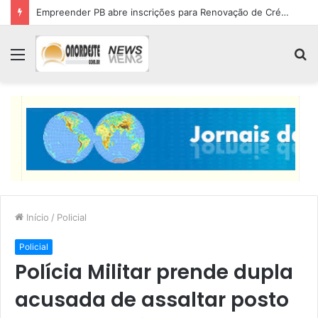
Empreender PB abre inscrições para Renovação de Crédito
Menu
P
p
Início
/
Policial
Policial
Polícia Militar prende dupla
acusada de assaltar posto