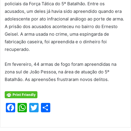
policiais da Força Tática do 5º Batalhão. Entre os
acusados, um deles já havia sido apreendido quando era
adolescente por ato infracional análogo ao porte de arma.
A prisão dos acusados aconteceu no bairro do Ernesto
Geisel. A arma usada no crime, uma espingarda de
fabricação caseira, foi apreendida e o dinheiro foi
recuperado.
Em fevereiro, 44 armas de fogo foram apreendidas na
zona sul de João Pessoa, na área de atuação do 5º
Batalhão. As apreensões frustraram novos delitos.
F
W
T
S
a
h
w
h
c
at
itt
ar