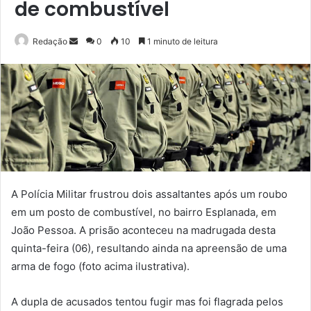
de combustível
Mande
Redação
0
10
1 minuto de leitura
um
e-
mail
A Polícia Militar frustrou dois assaltantes após um roubo
em um posto de combustível, no bairro Esplanada, em
João Pessoa. A prisão aconteceu na madrugada desta
quinta-feira (06), resultando ainda na apreensão de uma
arma de fogo (foto acima ilustrativa).
A dupla de acusados tentou fugir mas foi flagrada pelos