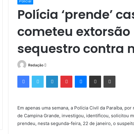
Policial
Polícia ‘prende’ c
cometeu extorsão
sequestro contra 
Mande
Redação
um
Facebook
Twitter
Linkedin
Pinterest
Messenger
Compartilhar via e-mail
Imprimir
e-
mail
Em apenas uma semana, a Polícia Civil da Paraíba, por
de Campina Grande, investigou, identificou, solicitou 
prendeu, nesta segunda-feira, 22 de janeiro, o suspei