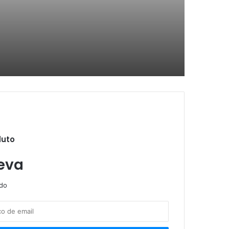
e embalagens e selos oficiais
duto
ação criminosa
eva
ndo