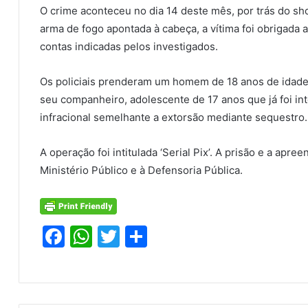
O crime aconteceu no dia 14 deste mês, por trás do sh
arma de fogo apontada à cabeça, a vítima foi obrigada a 
contas indicadas pelos investigados.
Os policiais prenderam um homem de 18 anos de idade,
seu companheiro, adolescente de 17 anos que já foi in
infracional semelhante a extorsão mediante sequestro.
A operação foi intitulada ‘Serial Pix’. A prisão e a apr
Ministério Público e à Defensoria Pública.
F
W
T
S
a
h
w
h
c
at
itt
ar
e
s
er
e