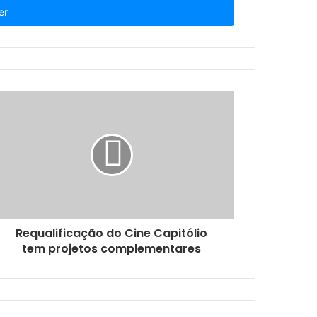
m condomínio
risão são cumpridos
kg de maconha
Requalificação do Cine Capitólio
tem projetos complementares
derais para aplicar golpes