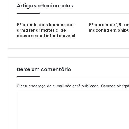
Artigos relacionados
Câmara homenageia vigilante por ato de 
PF prende dois homens por
PF apreende 1,8 to
armazenar material de
maconha em ônib
abuso sexual infantojuvenil
Esquema de aplicação de golpes bancários
Deixe um comentário
O seu endereço de e-mail não será publicado.
Campos obriga