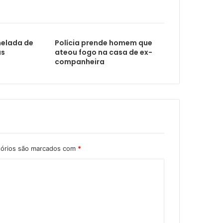
bravura
nelada de
Polícia prende homem que
us
ateou fogo na casa de ex-
companheira
 é desarticulado
tórios são marcados com
*