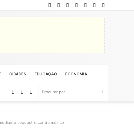
Facebook
Twitter
YouTube
Instagram
Entrar
Artigo
Barra
aleatório
Lateral
E
CIDADES
EDUCAÇÃO
ECONOMIA
Artigo
Barra
Switch
Procurar
aleatório
Lateral
skin
por
 mediante sequestro contra músico