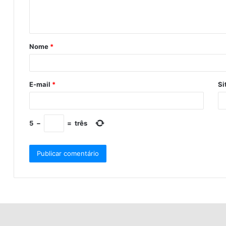
Nome
*
E-mail
*
Si
5
−
=
três