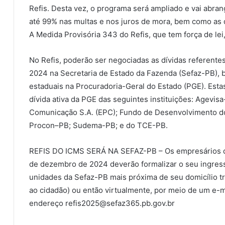
Refis. Desta vez, o programa será ampliado e vai abra
até 99% nas multas e nos juros de mora, bem como as d
A Medida Provisória 343 do Refis, que tem força de lei, 
No Refis, poderão ser negociadas as dívidas referent
2024 na Secretaria de Estado da Fazenda (Sefaz-PB), 
estaduais na Procuradoria-Geral do Estado (PGE). Esta
dívida ativa da PGE das seguintes instituições: Agev
Comunicação S.A. (EPC); Fundo de Desenvolvimento do
Procon–PB; Sudema-PB; e do TCE-PB.
REFIS DO ICMS SERÁ NA SEFAZ-PB – Os empresários qu
de dezembro de 2024 deverão formalizar o seu ingres
unidades da Sefaz-PB mais próxima de seu domicílio tr
ao cidadão) ou então virtualmente, por meio de um e-m
endereço refis2025@sefaz365.pb.gov.br