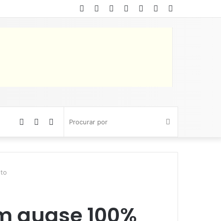
Facebook
Twitter
YouTube
Instagram
Entrar
Artigo
Barra
aleatório
Lateral
Artigo
Barra
Switch
Procurar
aleatório
Lateral
skin
por
nto
om quase 100%