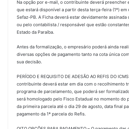
Na opção por e-mail, o contribuinte deverá preencher 
que estará disponível a partir desta terça-feira (1º) e
Sefaz-PB. A Ficha deverá estar devidamente assinada di
ou pelo contabilista / responsável que estão constant
Estado da Paraíba.
Antes da formalização, o empresário poderá ainda real
diversas opções de pagamento tanto na cota única com
sua decisão.
PERÍODO E REQUISITO DE ADESÃO AO REFIS DO ICMS – P
contribuinte deverá estar em dia com o recolhimento t
programa de parcelamento, que poderá ser formalizado 
será homologado pelo Fisco Estadual no momento do 
da primeira parcela até o dia 29 de agosto, data final p
pagamento da 1ª parcela do Refis.
OITO OPÇÕES PARA PAGAMENTO – O pagamento das dívi