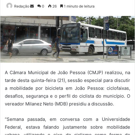
Mande
Redação
0
26
1 minuto de leitura
um
e-
mail
A Câmara Municipal de João Pessoa (CMJP) realizou, na
tarde desta quinta-feira (21), sessão especial para discutir
a mobilidade por bicicleta em João Pessoa: ciclofaixas,
desafios, segurança e o perfil do ciclista do município. O
vereador Milanez Neto (MDB) presidiu a discussão.
“Semana passada, em conversa com a Universidade
Federal, estava falando justamente sobre mobilidade
urbana, utilizando o eixo do ciclismo como forma de