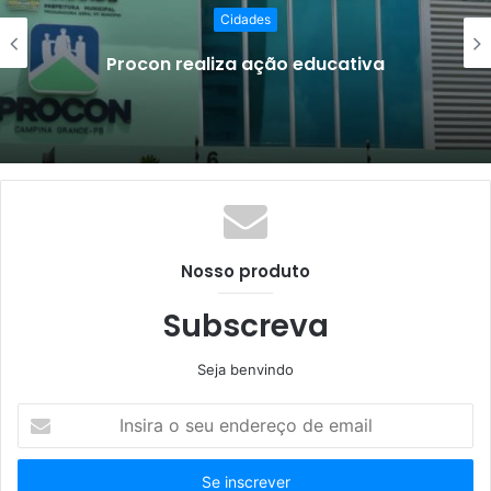
Cidades
Expofeira 
realiza ação educativa
mil
Nosso produto
Subscreva
Seja benvindo
Insira
o
seu
endereço