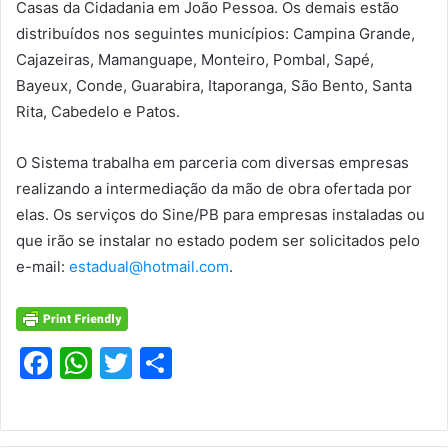
Casas da Cidadania em João Pessoa. Os demais estão
distribuídos nos seguintes municípios: Campina Grande,
Cajazeiras, Mamanguape, Monteiro, Pombal, Sapé,
Bayeux, Conde, Guarabira, Itaporanga, São Bento, Santa
Rita, Cabedelo e Patos.
O Sistema trabalha em parceria com diversas empresas
realizando a intermediação da mão de obra ofertada por
elas. Os serviços do Sine/PB para empresas instaladas ou
que irão se instalar no estado podem ser solicitados pelo
e-mail:
estadual@hotmail.com
.
F
W
T
S
a
h
w
h
c
at
itt
ar