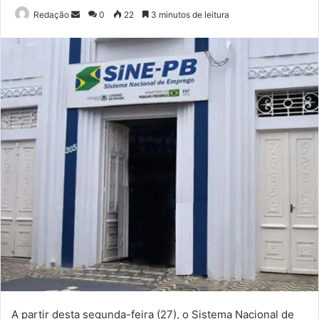
Mande
Redação
0
22
3 minutos de leitura
um
e-
mail
A partir desta segunda-feira (27), o Sistema Nacional de