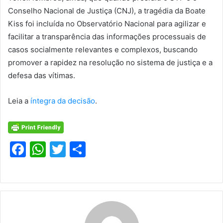
Conselho Nacional de Justiça (CNJ), a tragédia da Boate
Kiss foi incluída no Observatório Nacional para agilizar e
facilitar a transparência das informações processuais de
casos socialmente relevantes e complexos, buscando
promover a rapidez na resolução no sistema de justiça e a
defesa das vítimas.
Leia a
íntegra da decisão
.
F
W
T
S
a
h
w
h
c
at
itt
ar
e
s
er
e
b
A