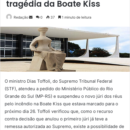
tragédia da Boate Kiss
Mande
Redação
0
37
1 minuto de leitura
um
e-
mail
O ministro Dias Toffoli, do Supremo Tribunal Federal
(STF), atendeu a pedido do Ministério Público do Rio
Grande do Sul (MP-RS) e suspendeu o novo júri dos réus
pelo incêndio na Boate Kiss que estava marcado para o
próximo dia 26. Toffoli verificou que, como o recurso
contra decisão que anulou o primeiro júri já teve a
remessa autorizada ao Supremo, existe a possibilidade de