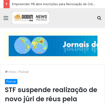
Empreender PB abre inscrições para Renovação de Crédito
Menu
P
p
Início
/
Policial
Policial
STF suspende realização de
novo júri de réus pela