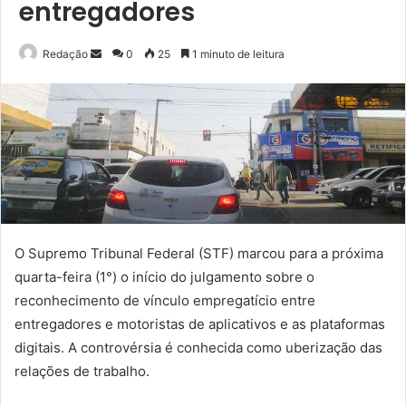
entregadores
Mande
Redação
0
25
1 minuto de leitura
um
e-
mail
O Supremo Tribunal Federal (STF) marcou para a próxima
quarta-feira (1°) o início do julgamento sobre o
reconhecimento de vínculo empregatício entre
entregadores e motoristas de aplicativos e as plataformas
digitais. A controvérsia é conhecida como uberização das
relações de trabalho.