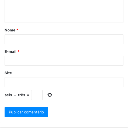
Nome
*
E-mail
*
Site
seis
−
três
=