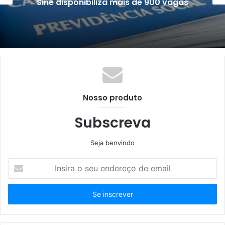
Sine oferece mais de 730 vagas
Nosso produto
Subscreva
Seja benvindo
Insira
o
seu
endereço
de
email