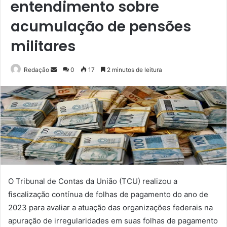
entendimento sobre
acumulação de pensões
militares
Mande
Redação
0
17
2 minutos de leitura
um
e-
mail
O Tribunal de Contas da União (TCU) realizou a
fiscalização contínua de folhas de pagamento do ano de
2023 para avaliar a atuação das organizações federais na
apuração de irregularidades em suas folhas de pagamento