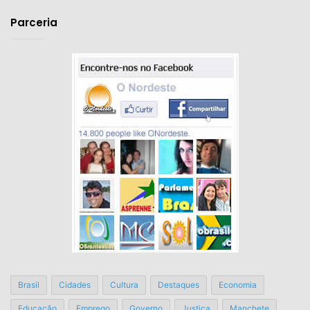
email
Parceria
Brasil
Cidades
Cultura
Destaques
Economia
Educação
Emprego
Governo
Justiça
Manchete