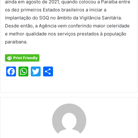
ainda em agosto de 2021, quando colocou a Paraíba entre
os dez primeiros Estados brasileiros a iniciar a
implantação do SGQ no âmbito da Vigilância Sanitária.
Desde então, a Agência vem conferindo maior celeridade
e melhor qualidade nos serviços prestados à população
paraibana.
F
W
T
S
a
h
w
h
c
at
itt
ar
e
s
er
e
b
A
o
p
o
p