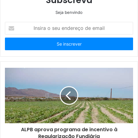
Subscreva
Seja benvindo
Insira
o
seu
endereço
de
email
ALPB aprova programa de incentivo à
Regularização Fundiária