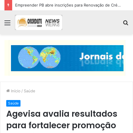
Empreender PB abre inscrições para Renovação de Crédito
Menu
P
p
Início
/
Saúde
Saúde
Agevisa avalia resultados
para fortalecer promoção