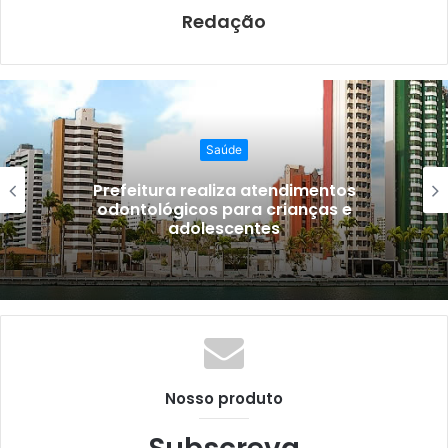
k
Redação
Saúde
Prefeitura realiza atendimentos
odontológicos para crianças e
adolescentes
Nosso produto