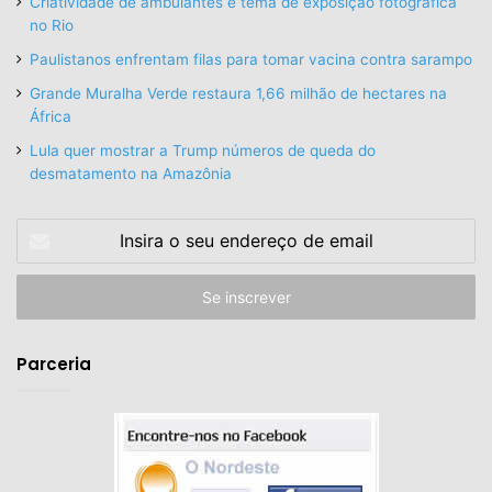
Criatividade de ambulantes é tema de exposição fotográfica
no Rio
Paulistanos enfrentam filas para tomar vacina contra sarampo
Grande Muralha Verde restaura 1,66 milhão de hectares na
África
Lula quer mostrar a Trump números de queda do
desmatamento na Amazônia
Insira
o
seu
endereço
de
email
Parceria