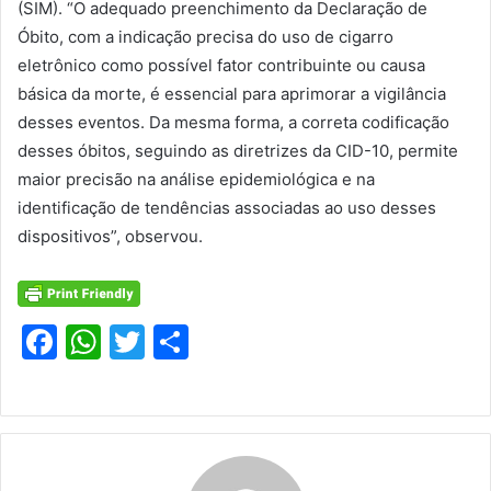
(SIM). “O adequado preenchimento da Declaração de
Óbito, com a indicação precisa do uso de cigarro
eletrônico como possível fator contribuinte ou causa
básica da morte, é essencial para aprimorar a vigilância
desses eventos. Da mesma forma, a correta codificação
desses óbitos, seguindo as diretrizes da CID-10, permite
maior precisão na análise epidemiológica e na
identificação de tendências associadas ao uso desses
dispositivos”, observou.
F
W
T
S
a
h
w
h
c
at
itt
ar
e
s
er
e
b
A