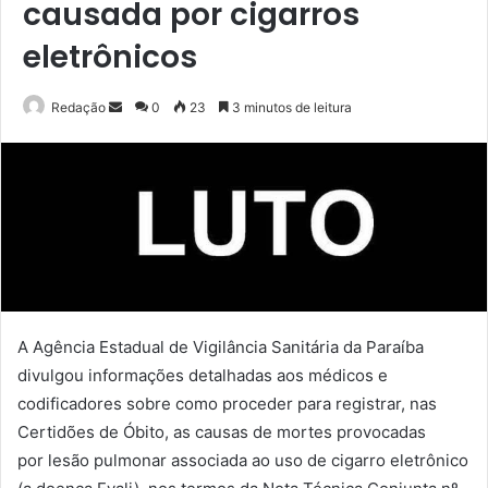
causada por cigarros
eletrônicos
Mande
Redação
0
23
3 minutos de leitura
um
e-
mail
A Agência Estadual de Vigilância Sanitária da Paraíba
divulgou informações detalhadas aos médicos e
codificadores sobre como proceder para registrar, nas
Certidões de Óbito, as causas de mortes provocadas
por lesão pulmonar associada ao uso de cigarro eletrônico