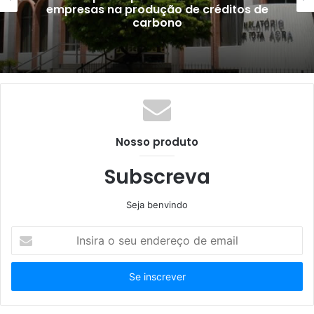
ALPB promove sessão itinerante
Nosso produto
Subscreva
Seja benvindo
Insira
o
seu
endereço
de
email