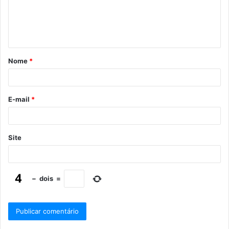
Nome
*
E-mail
*
Site
−
dois
=