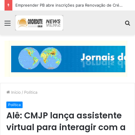
Empreender PB abre inscrições para Renovação de Crédito
Menu
P
p
Início
/
Política
Política
Alê: CMJP lança assistente
virtual para interagir com a