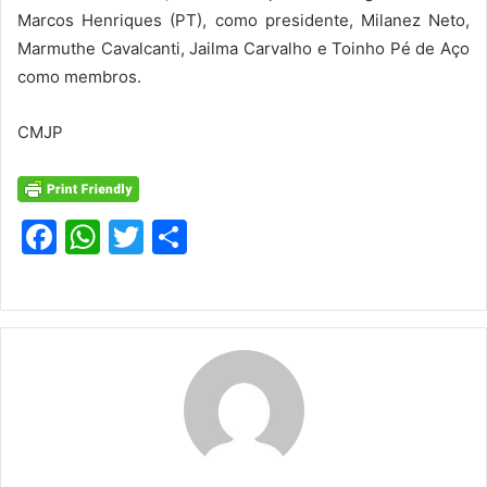
Marcos Henriques (PT), como presidente, Milanez Neto,
Marmuthe Cavalcanti, Jailma Carvalho e Toinho Pé de Aço
como membros.
CMJP
F
W
T
S
a
h
w
h
c
at
itt
ar
e
s
er
e
b
A
o
p
o
p
k