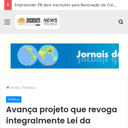
Empreender PB abre inscrições para Renovação de Crédito
Menu
P
p
Início
/
Política
Política
Avança projeto que revoga
integralmente Lei da