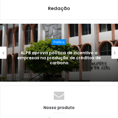
k
Redação
Política
ALPB aprova política de incentivo a
empresas na produção de créditos de
carbono
Nosso produto