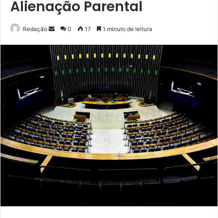
Alienação Parental
Mande
Redação
0
17
1 minuto de leitura
um
e-
mail