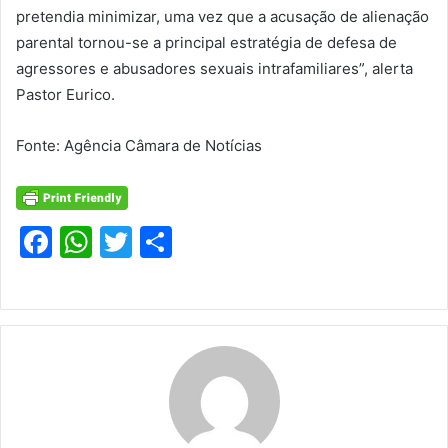
pretendia minimizar, uma vez que a acusação de alienação
parental tornou-se a principal estratégia de defesa de
agressores e abusadores sexuais intrafamiliares”, alerta
Pastor Eurico.
Fonte: Agência Câmara de Notícias
F
W
T
S
a
h
w
h
c
at
itt
ar
e
s
er
e
b
A
o
p
o
p