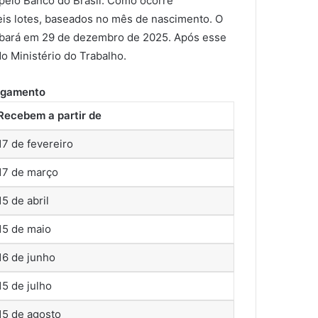
 pelo Banco do Brasil. Como ocorre
eis lotes, baseados no mês de nascimento. O
cabará em 29 de dezembro de 2025. Após esse
o Ministério do Trabalho.
agamento
Recebem a partir de
17 de fevereiro
17 de março
15 de abril
15 de maio
16 de junho
15 de julho
15 de agosto