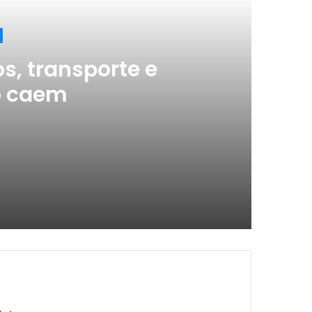
s, transporte e
o caem
ção caem
de emprego