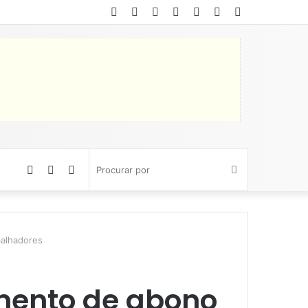
Facebook
Twitter
YouTube
Instagram
Entrar
Artigo
Barra
aleatório
Lateral
Artigo
Barra
Switch
Procurar
aleatório
Lateral
skin
por
balhadores
mento de abono