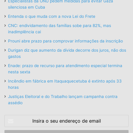
Especialistas da ONU pedem medidas para evitar Gaza
silenciosa em Cuba
Entenda o que muda com a nova Lei do Frete
CNC: endividamento das famílias sobe para 82%, mas
inadimplência cai
Prouni abre prazo para comprovar informações da inscrição
Durigan diz que aumento da dívida decorre dos juros, não dos
gastos
Enade: prazo de recurso para atendimento especial termina
nesta sexta
Incêndio em fábrica em Itaquaquecetuba é extinto após 33
horas
Justiças Eleitoral e do Trabalho lançam campanha contra
assédio
Insira
o
seu