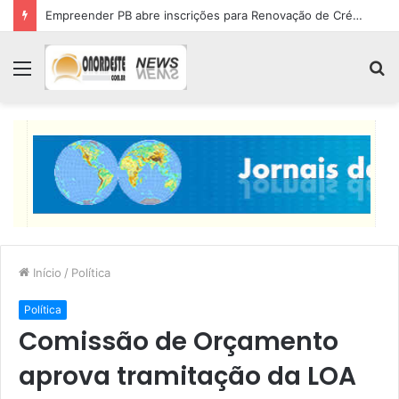
Empreender PB abre inscrições para Renovação de Crédito
Menu
P
p
Início
/
Política
Política
Comissão de Orçamento
aprova tramitação da LOA