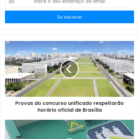
o
seu
endereço
de
email
Provas do concurso unificado respeitarão
horário oficial de Brasília