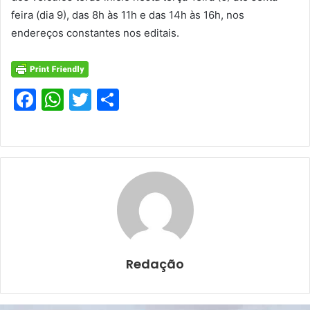
feira (dia 9), das 8h às 11h e das 14h às 16h, nos
endereços constantes nos editais.
F
W
T
S
a
h
w
h
c
at
itt
ar
e
s
er
e
b
A
o
p
o
p
k
Redação