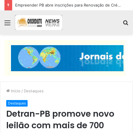
Empreender PB abre inscrições para Renovação de Crédito
Menu
P
p
Início
/
Destaques
Destaques
Detran-PB promove novo
leilão com mais de 700