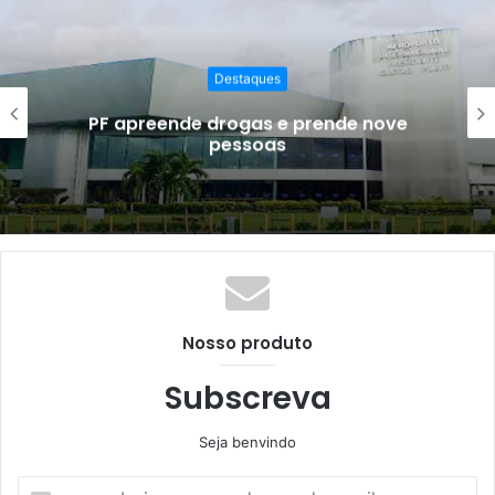
Destaques
Desenvolvimento Social aprova
estratégia para reduzir desperdícios 
alimentos
Nosso produto
Subscreva
Seja benvindo
Insira