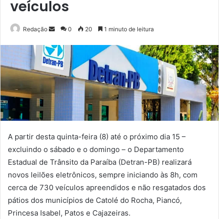
veículos
Mande
Redação
0
20
1 minuto de leitura
um
e-
mail
A partir desta quinta-feira (8) até o próximo dia 15 –
excluindo o sábado e o domingo – o Departamento
Estadual de Trânsito da Paraíba (Detran-PB) realizará
novos leilões eletrônicos, sempre iniciando às 8h, com
cerca de 730 veículos apreendidos e não resgatados dos
pátios dos municípios de Catolé do Rocha, Piancó,
Princesa Isabel, Patos e Cajazeiras.