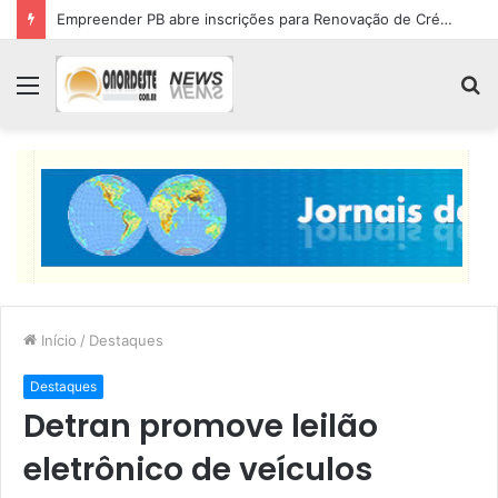
Lucas Ribeiro inspeciona obras da última etapa do Centro de Convenções
Menu
P
p
Início
/
Destaques
Destaques
Detran promove leilão
eletrônico de veículos