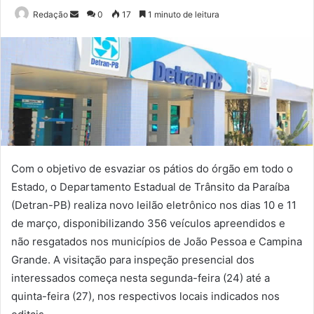
Mande
Redação
0
17
1 minuto de leitura
um
e-
mail
Com o objetivo de esvaziar os pátios do órgão em todo o
Estado, o Departamento Estadual de Trânsito da Paraíba
(Detran-PB) realiza novo leilão eletrônico nos dias 10 e 11
de março, disponibilizando 356 veículos apreendidos e
não resgatados nos municípios de João Pessoa e Campina
Grande. A visitação para inspeção presencial dos
interessados começa nesta segunda-feira (24) até a
quinta-feira (27), nos respectivos locais indicados nos