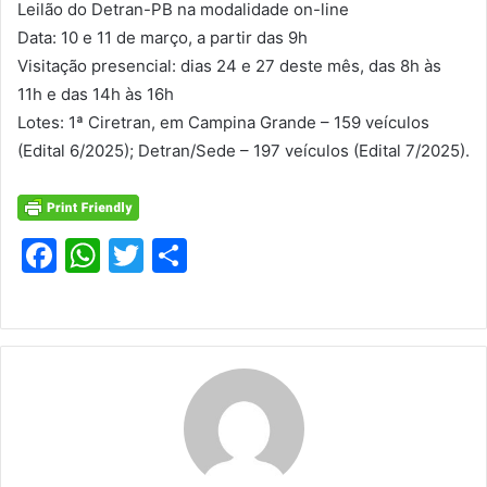
Leilão do Detran-PB na modalidade on-line
Data: 10 e 11 de março, a partir das 9h
Visitação presencial: dias 24 e 27 deste mês, das 8h às
11h e das 14h às 16h
Lotes: 1ª Ciretran, em Campina Grande – 159 veículos
(Edital 6/2025); Detran/Sede – 197 veículos (Edital 7/2025).
F
W
T
S
a
h
w
h
c
at
itt
ar
e
s
er
e
b
A
o
p
o
p