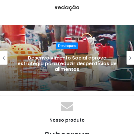
k
Redação
Destaques
Desenvolvimento Social aprova
estratégia para reduzir desperdícios de
alimentos
Nosso produto