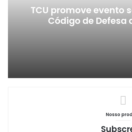
TCU promove evento s
Código de Defesa
TCU promove evento sobre os 35 anos do
‘Mais de 60 milhões serão atendidos com g
Nosso pro
Procon-CG vai apresentar o Programa Pr
Subscr