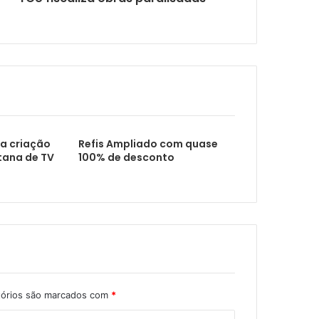
ita de atenção
a criação
Refis Ampliado com quase
tana de TV
100% de desconto
ários
tórios são marcados com
*