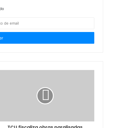
ndo
ras do VLT
e define calendário de atividades
lementos
Anvisa destaca esforço do Governo e da Agevisa na aprovação e sanção do Código Sanitário
TCU fiscaliza obras paralisadas