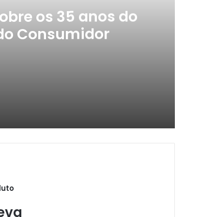
obre os 35 anos do
 do Consumidor
 Código de Defesa do Consumidor
ás de cozinha’
duto
ocon Saúde
eva