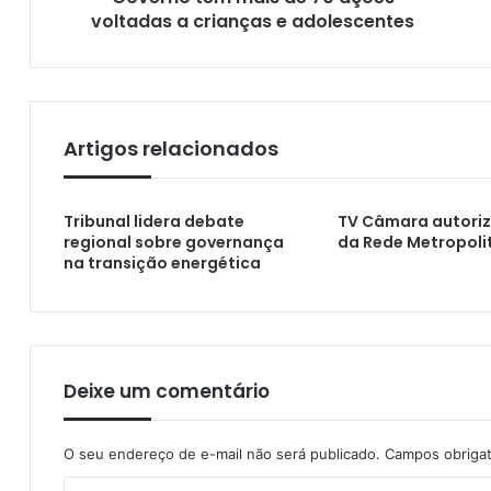
voltadas a crianças e adolescentes
TCE identifica 11 creches paralisadas
Artigos relacionados
Situação das agências reguladoras necess
Tribunal lidera debate
TV Câmara autoriz
regional sobre governança
da Rede Metropoli
na transição energética
Detran abre processo seletivo para estagi
Deixe um comentário
O seu endereço de e-mail não será publicado.
Campos obriga