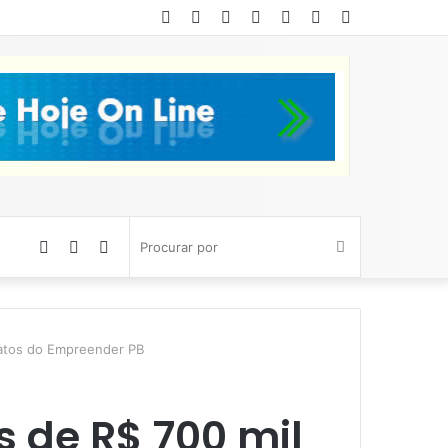
Facebook
Twitter
YouTube
Instagram
Entrar
Artigo
Barra
aleatório
Lateral
Artigo
Barra
Switch
Procurar
aleatório
Lateral
skin
por
ratos do Empreender PB
 de R$ 700 mil