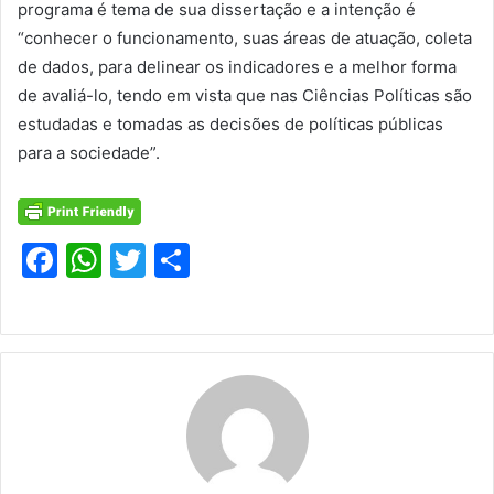
programa é tema de sua dissertação e a intenção é
“conhecer o funcionamento, suas áreas de atuação, coleta
de dados, para delinear os indicadores e a melhor forma
de avaliá-lo, tendo em vista que nas Ciências Políticas são
estudadas e tomadas as decisões de políticas públicas
para a sociedade”.
F
W
T
S
a
h
w
h
c
at
itt
ar
e
s
er
e
b
A
o
p
o
p