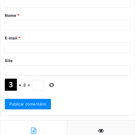
Nome
*
E-mail
*
Site
×
2
=