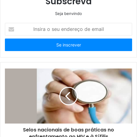
Subscreva
Seja benvindo
Insira
o
seu
endereço
de
email
Selos nacionais de boas práticas no
enfrentamento ao HIV e à Sífilis