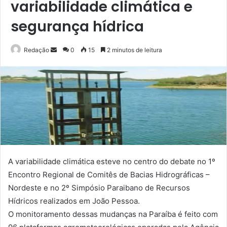
variabilidade climática e
segurança hídrica
Mande
Redação
0
15
2 minutos de leitura
um
e-
mail
A variabilidade climática esteve no centro do debate no 1º
Encontro Regional de Comitês de Bacias Hidrográficas –
Nordeste e no 2º Simpósio Paraibano de Recursos
Hídricos realizados em João Pessoa.
O monitoramento dessas mudanças na Paraíba é feito com