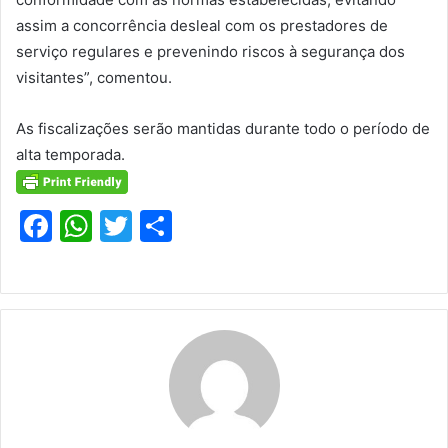
assim a concorrência desleal com os prestadores de
serviço regulares e prevenindo riscos à segurança dos
visitantes”, comentou.
As fiscalizações serão mantidas durante todo o período de
alta temporada.
F
W
T
S
a
h
w
h
c
at
itt
ar
e
s
er
e
b
A
o
p
o
p