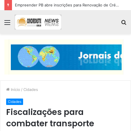
Empreender PB abre inscrições para Renovação de Crédito
Menu
P
p
Início
/
Cidades
Cidades
Fiscalizações para
combater transporte