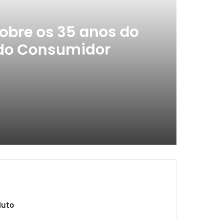
obre os 35 anos do
 do Consumidor
 Código de Defesa do Consumidor
ás de cozinha’
duto