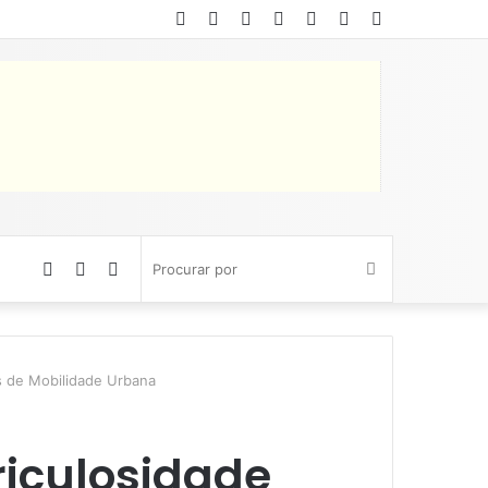
Facebook
Twitter
YouTube
Instagram
Entrar
Artigo
Barra
aleatório
Lateral
Artigo
Barra
Switch
Procurar
aleatório
Lateral
skin
por
s de Mobilidade Urbana
riculosidade