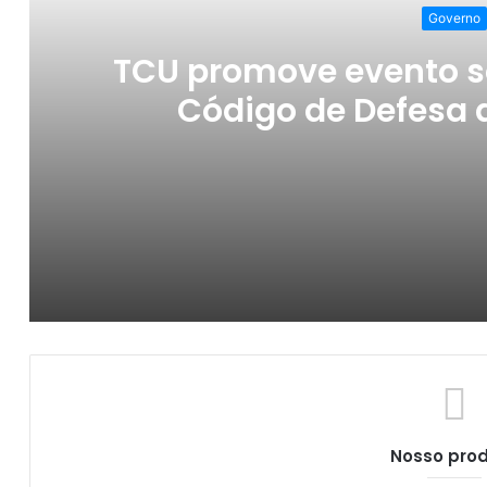
Governo
TCU promove evento s
Código de Defesa
TCU promove evento sobre os 35 anos do
‘Mais de 60 milhões serão atendidos com g
Nosso pro