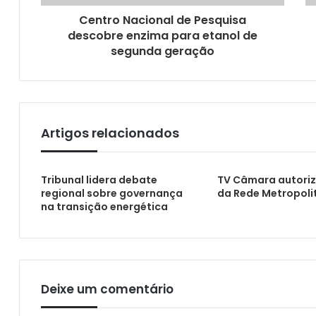
Centro Nacional de Pesquisa
descobre enzima para etanol de
segunda geração
TCE identifica 11 creches paralisadas
Artigos relacionados
Situação das agências reguladoras necess
Tribunal lidera debate
TV Câmara autoriz
regional sobre governança
da Rede Metropoli
na transição energética
Detran abre processo seletivo para estagi
Deixe um comentário