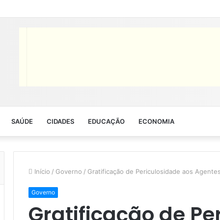
SAÚDE
CIDADES
EDUCAÇÃO
ECONOMIA
Início
/
Governo
/
Gratificação de Periculosidade aos Agente
Governo
Gratificação de Pe