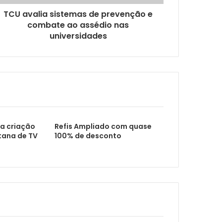
TCU avalia sistemas de prevenção e
combate ao assédio nas
universidades
ita de atenção
a criação
Refis Ampliado com quase
tana de TV
100% de desconto
ários