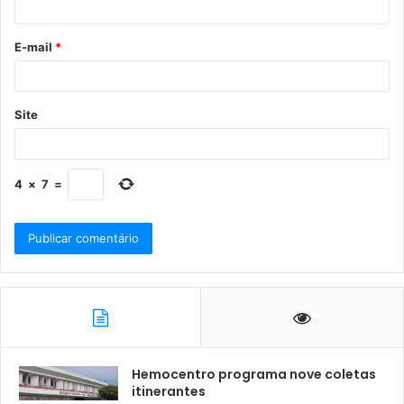
E-mail
*
Site
4
×
7
=
Hemocentro programa nove coletas
itinerantes