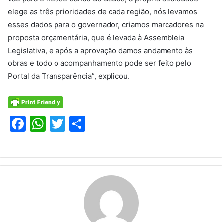
elege as três prioridades de cada região, nós levamos
esses dados para o governador, criamos marcadores na
proposta orçamentária, que é levada à Assembleia
Legislativa, e após a aprovação damos andamento às
obras e todo o acompanhamento pode ser feito pelo
Portal da Transparência”, explicou.
F
W
T
S
a
h
w
h
c
at
itt
ar
e
s
er
e
b
A
o
p
o
p