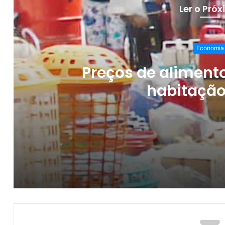
Ler o Pró
Economia
Preços de alimento
habitaçã
Preços de alimentos, transporte e habita
Campina Grande tem 573 oportunidades 