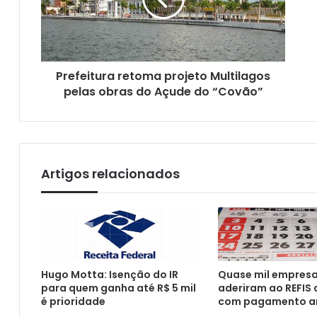
CMJP encaminha à Procuradoria solicitaç
Prefeitura retoma projeto Multilagos
pelas obras do Açude do “Covão”
Governo libera mais de R$ 20 bi
Artigos relacionados
BC informa que total de chaves Pix vazada
Hugo Motta: Isenção do IR
Quase mil empresa
Copom decide manter taxa Selic em 15%
para quem ganha até R$ 5 mil
aderiram ao REFIS
é prioridade
com pagamento a