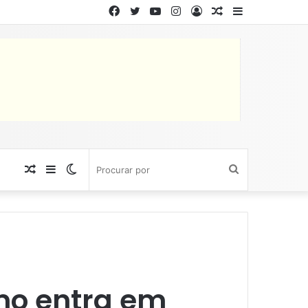
Facebook
Twitter
YouTube
Instagram
Entrar
Artigo
Barra
aleatório
Lateral
Artigo
Barra
Switch
Procurar
aleatório
Lateral
skin
por
mo entra em