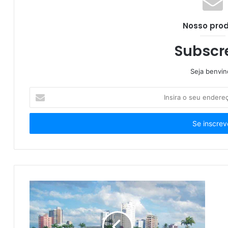
Nosso pro
Tarifaço de Trump afeta 3,3% das exportaç
Subscr
Seja benvi
Insira
Audiência pública sobre ‘pejotização’ é r
o
seu
endereço
de
email