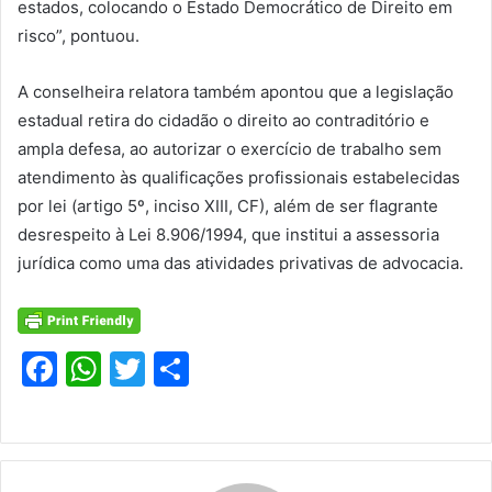
estados, colocando o Estado Democrático de Direito em
risco”, pontuou.
A conselheira relatora também apontou que a legislação
estadual retira do cidadão o direito ao contraditório e
ampla defesa, ao autorizar o exercício de trabalho sem
atendimento às qualificações profissionais estabelecidas
por lei (artigo 5º, inciso XIII, CF), além de ser flagrante
desrespeito à Lei 8.906/1994, que institui a assessoria
jurídica como uma das atividades privativas de advocacia.
F
W
T
S
a
h
w
h
c
at
itt
ar
e
s
er
e