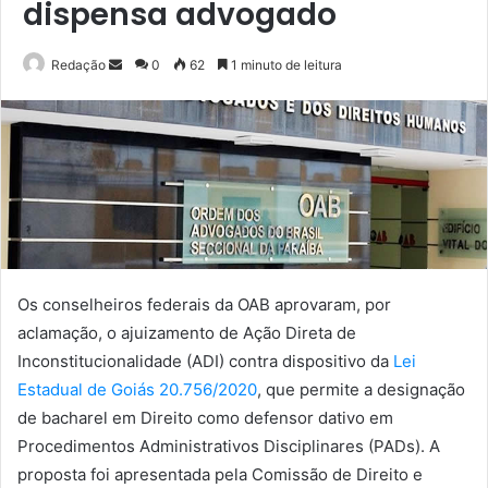
dispensa advogado
Mande
Redação
0
62
1 minuto de leitura
um
e-
mail
Os conselheiros federais da OAB aprovaram, por
aclamação, o ajuizamento de Ação Direta de
Inconstitucionalidade (ADI) contra dispositivo da
Lei
Estadual de Goiás 20.756/2020
, que permite a designação
de bacharel em Direito como defensor dativo em
Procedimentos Administrativos Disciplinares (PADs). A
proposta foi apresentada pela Comissão de Direito e