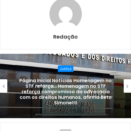
b
A
o
p
o
p
k
Redação
Justiça
Página Inicial Notícias Homenagem no
STF reforça… Homenagem no STF
reforça compromisso da advocacia
com os direitos humanos, afirma Beto
Simonetti