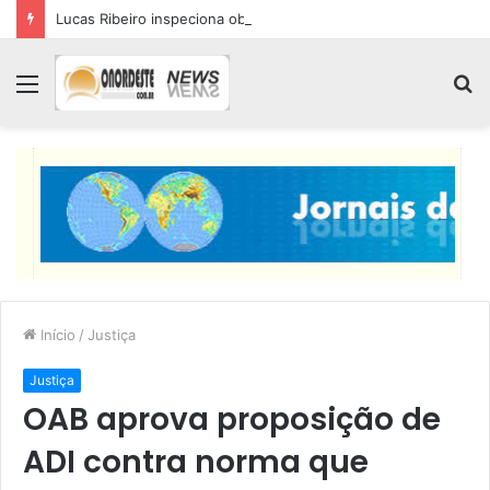
Lucas Ribeiro inspeciona obras da última etapa do Centro de Convenções
Menu
P
p
Início
/
Justiça
Justiça
OAB aprova proposição de
ADI contra norma que