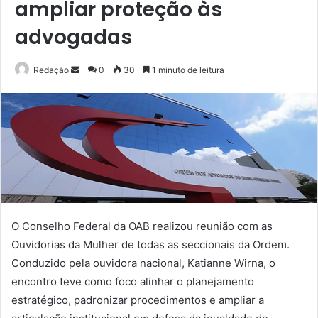
ampliar proteção às
advogadas
Mande
Redação
0
30
1 minuto de leitura
um
e-
mail
O Conselho Federal da OAB realizou reunião com as
Ouvidorias da Mulher de todas as seccionais da Ordem.
Conduzido pela ouvidora nacional, Katianne Wirna, o
encontro teve como foco alinhar o planejamento
estratégico, padronizar procedimentos e ampliar a