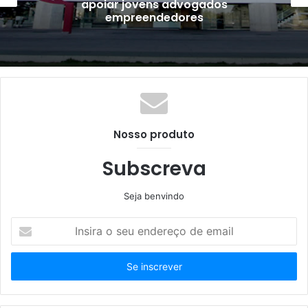
dvogados
reforça compromisso
ores
com os direitos human
Simonett
Nosso produto
Subscreva
Seja benvindo
Insira
o
seu
endereço
de
email