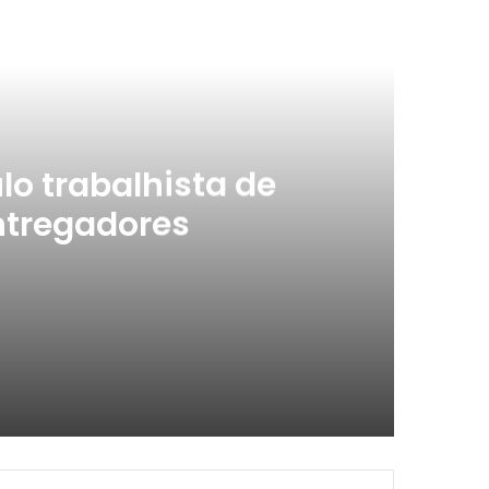
ximo
lo trabalhista de
ntregadores
ristas e entregadores
evidos