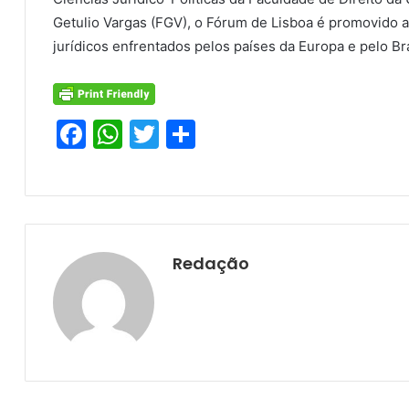
Getulio Vargas (FGV), o Fórum de Lisboa é promovido 
jurídicos enfrentados pelos países da Europa e pelo Bra
F
W
T
S
a
h
w
h
c
at
itt
ar
e
s
er
e
b
A
Redação
o
p
o
p
k