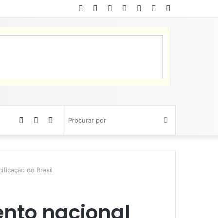
Facebook
Twitter
YouTube
Instagram
Entrar
Artigo
Barra
aleatório
Lateral
Artigo
Barra
Switch
Procurar
aleatório
Lateral
skin
por
ficação do Brasil
nto nacional