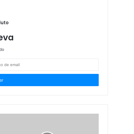
duto
s do INSS, afirma ministro
eva
ndo
residencial
o a aposentados e pensionistas
Distribuidores de energia questionam no STF indenização automática por falta de luz