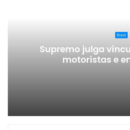
Ler o Pró
Brasil
Supremo julga víncu
motoristas e e
Supremo julga vínculo trabalhista de moto
INSS já devolveu dinheiro de descontos ind