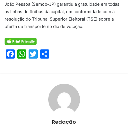
João Pessoa (Semob-JP) garantiu a gratuidade em todas
as linhas de ônibus da capital, em conformidade com a
resolução do Tribunal Superior Eleitoral (TSE) sobre a
oferta de transporte no dia de votação.
F
W
T
S
a
h
w
h
c
at
itt
ar
e
s
er
e
b
A
o
p
o
p
k
Redação