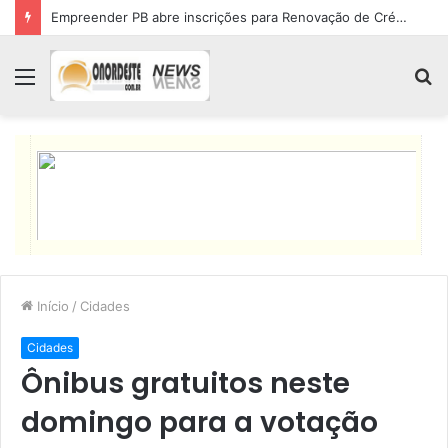
Empreender PB abre inscrições para Renovação de Crédito
Menu
P
p
Início
/
Cidades
Cidades
Ônibus gratuitos neste
domingo para a votação