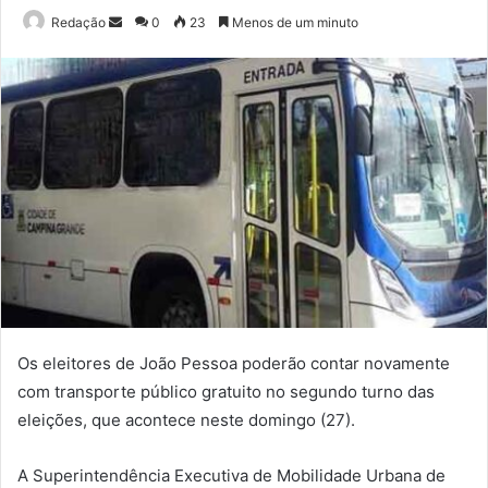
Mande
Redação
0
23
Menos de um minuto
um
e-
mail
Os eleitores de João Pessoa poderão contar novamente
com transporte público gratuito no segundo turno das
eleições, que acontece neste domingo (27).
A Superintendência Executiva de Mobilidade Urbana de