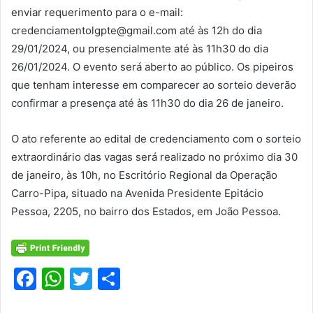
enviar requerimento para o e-mail:
credenciamentolgpte@gmail.com até às 12h do dia
29/01/2024, ou presencialmente até às 11h30 do dia
26/01/2024. O evento será aberto ao público. Os pipeiros
que tenham interesse em comparecer ao sorteio deverão
confirmar a presença até às 11h30 do dia 26 de janeiro.
O ato referente ao edital de credenciamento com o sorteio
extraordinário das vagas será realizado no próximo dia 30
de janeiro, às 10h, no Escritório Regional da Operação
Carro-Pipa, situado na Avenida Presidente Epitácio
Pessoa, 2205, no bairro dos Estados, em João Pessoa.
F
W
T
S
a
h
w
h