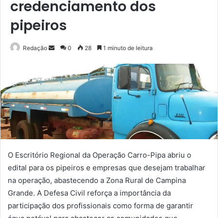
credenciamento dos
pipeiros
Mande
Redação
0
28
1 minuto de leitura
um
e-
mail
O Escritório Regional da Operação Carro-Pipa abriu o
edital para os pipeiros e empresas que desejam trabalhar
na operação, abastecendo a Zona Rural de Campina
Grande. A Defesa Civil reforça a importância da
participação dos profissionais como forma de garantir