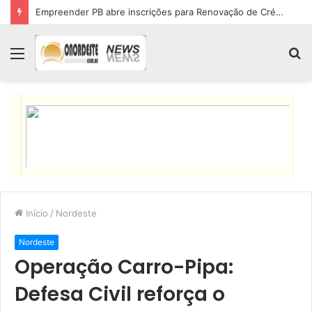
Empreender PB abre inscrições para Renovação de Crédito
Menu
P
p
Início
/
Nordeste
Nordeste
Operação Carro-Pipa:
Defesa Civil reforça o