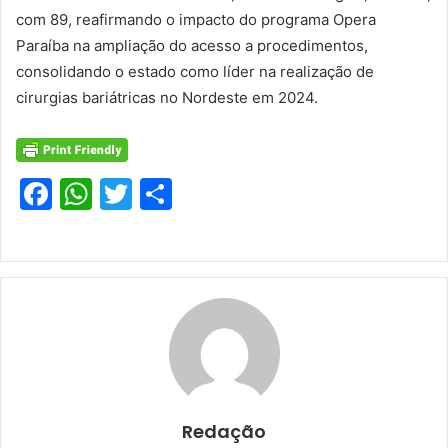
com 89, reafirmando o impacto do programa Opera
Paraíba na ampliação do acesso a procedimentos,
consolidando o estado como líder na realização de
cirurgias bariátricas no Nordeste em 2024.
F
W
T
S
a
h
w
h
c
at
itt
ar
e
s
er
e
b
A
o
p
o
p
k
Redação