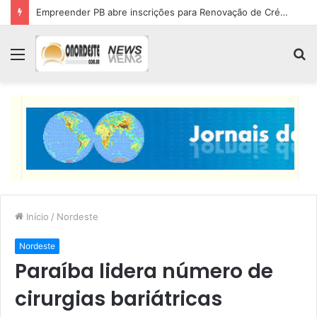
Empreender PB abre inscrições para Renovação de Crédito
Menu
P
p
Início
/
Nordeste
Nordeste
Paraíba lidera número de
cirurgias bariátricas