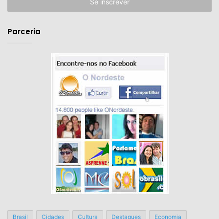
endereço
de
email
Parceria
Brasil
Cidades
Cultura
Destaques
Economia