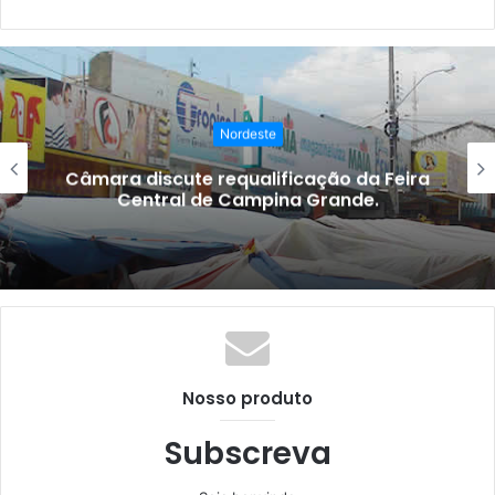
este
Nord
alificação da Feira
I Simpósio de Jorna
mpina Grande.
será realizad
Nosso produto
Subscreva