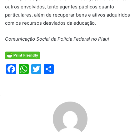
outros envolvidos, tanto agentes públicos quanto
particulares, além de recuperar bens e ativos adquiridos
com os recursos desviados da educação.
Comunicação Social da Polícia Federal no Piauí
F
W
T
S
a
h
w
h
c
at
itt
ar
e
s
er
e
b
A
o
p
o
p
k