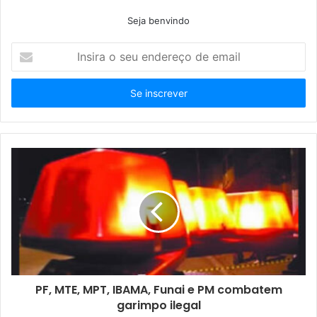
Seja benvindo
Insira
o
seu
endereço
de
email
PF, MTE, MPT, IBAMA, Funai e PM combatem
garimpo ilegal