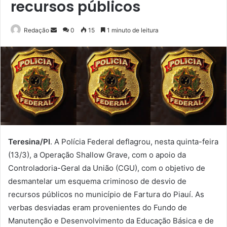
recursos públicos
Mande
Redação
0
15
1 minuto de leitura
um
e-
mail
Teresina/PI
. A Polícia Federal deflagrou, nesta quinta-feira
(13/3), a Operação Shallow Grave, com o apoio da
Controladoria-Geral da União (CGU), com o objetivo de
desmantelar um esquema criminoso de desvio de
recursos públicos no município de Fartura do Piauí. As
verbas desviadas eram provenientes do Fundo de
Manutenção e Desenvolvimento da Educação Básica e de