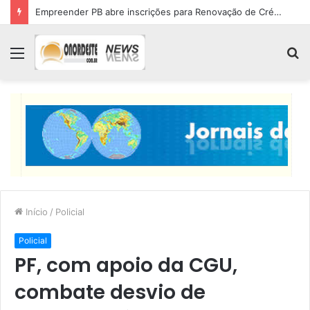
Empreender PB abre inscrições para Renovação de Crédito
Menu
P
p
Início
/
Policial
Policial
PF, com apoio da CGU,
combate desvio de