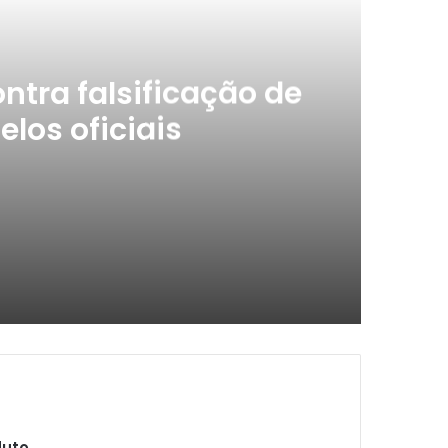
ntra falsificação de
los oficiais
e embalagens e selos oficiais
duto