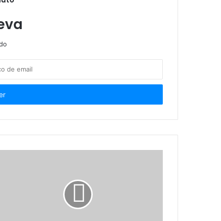
ação criminosa
eva
ndo
m condomínio
risão são cumpridos