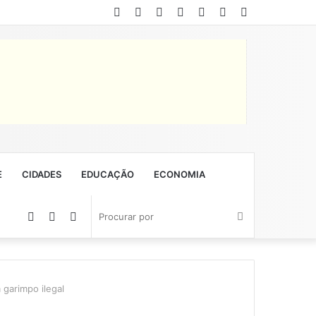
Facebook
Twitter
YouTube
Instagram
Entrar
Artigo
Barra
aleatório
Lateral
E
CIDADES
EDUCAÇÃO
ECONOMIA
Artigo
Barra
Switch
Procurar
aleatório
Lateral
skin
por
garimpo ilegal