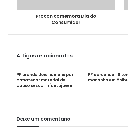
Passageira é presa em aeroporto com 10 
Procon comemora Dia do
Consumidor
Criminosos têm se passado por policiais fe
Artigos relacionados
Câmara homenageia vigilante por ato de 
PF prende dois homens por
PF apreende 1,8 to
armazenar material de
maconha em ônib
abuso sexual infantojuvenil
Esquema de aplicação de golpes bancários
Deixe um comentário