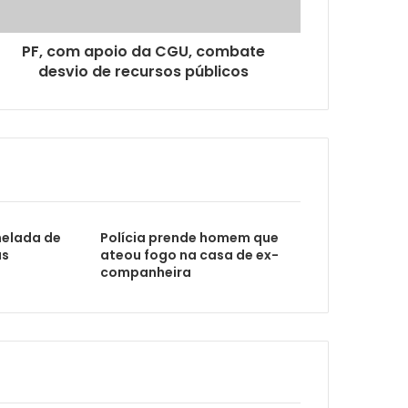
kg de maconha
PF, com apoio da CGU, combate
desvio de recursos públicos
derais para aplicar golpes
bravura
nelada de
Polícia prende homem que
us
ateou fogo na casa de ex-
companheira
 é desarticulado