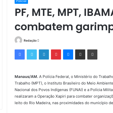
Policial
PF, MTE, MPT, IBAM
combatem garimpo
Mande
Redação
um
Facebook
Twitter
Linkedin
Pinterest
Messenger
Compartilhar via e-mail
Imprimir
e-
mail
Manaus/AM.
A Polícia Federal, o Ministério do Trabal
Trabalho (MPT), o Instituto Brasileiro do Meio Ambien
Nacional dos Povos Indígenas (FUNAI) e a Polícia Milita
realizaram a Operação Xapiri para combater organizaçõ
leito do Rio Madeira, nas proximidades do município d