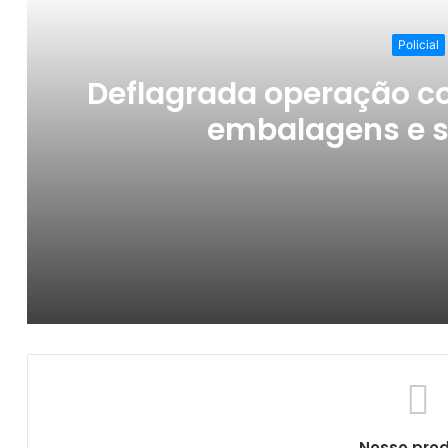
Policial
Deflagrada operação co
embalagens e se
Deflagrada operação contra falsificação d
PF confirma prisão de foragida brasileira
Nosso pro