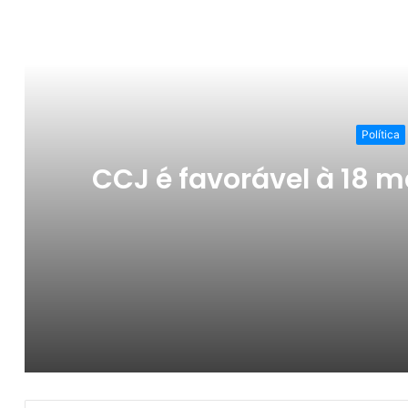
Ler o Pró
Política
CCJ é favorável à 18 m
CCJ é favorável à 18 matérias legislativas