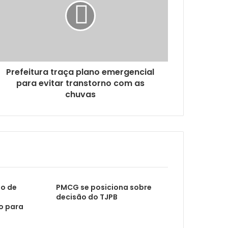
cas de proteção
Prefeitura traça plano emergencial
para evitar transtorno com as
chuvas
bustíveis
ALPB aprova projetos de apoio a mães atípicas e enfrentamento à violência contra mulher
to de
PMCG se posiciona sobre
decisão do TJPB
o para
 Defesa da Mulher