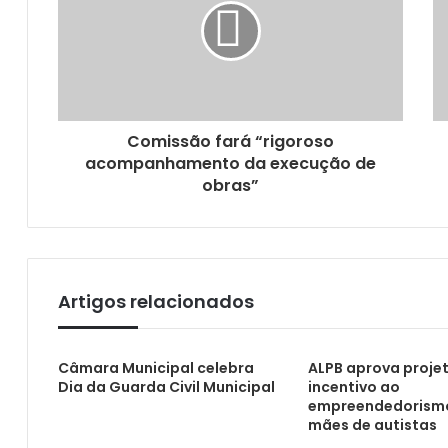
ALPB aprova projetos que instituem políti
Comissão fará “rigoroso
acompanhamento da execução de
obras”
CMJP anuncia composição da CPI dos com
Artigos relacionados
Câmara Municipal celebra
ALPB aprova proje
Dia da Guarda Civil Municipal
incentivo ao
empreendedorism
mães de autistas
Projeto de lei propõe criação de Centro de