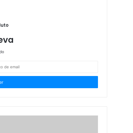
ALPB aprova política de incentivo a empresas na produção de créditos de carbono
duto
eva
ndo
oa com TEA
a
o de esteticistas