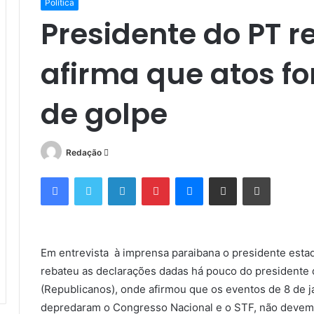
Política
Presidente do PT r
afirma que atos f
de golpe
Mande
Redação
um
Facebook
Twitter
Linkedin
Pinterest
Messenger
Compartilhar via e-mail
Imprimir
e-
mail
Em entrevista à imprensa paraibana o presidente esta
rebateu as declarações dadas há pouco do presidente
(Republicanos), onde afirmou que os eventos de 8 de j
depredaram o Congresso Nacional e o STF, não devem s