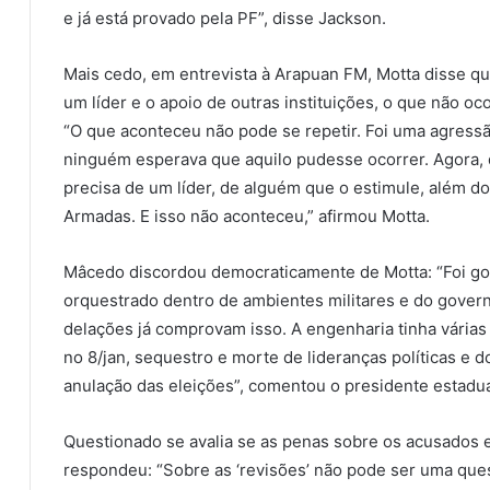
e já está provado pela PF”, disse Jackson.
Mais cedo, em entrevista à Arapuan FM, Motta disse qu
um líder e o apoio de outras instituições, o que não o
“O que aconteceu não pode se repetir. Foi uma agressão
ninguém esperava que aquilo pudesse ocorrer. Agora,
precisa de um líder, de alguém que o estimule, além do
Armadas. E isso não aconteceu,” afirmou Motta.
Mâcedo discordou democraticamente de Motta: “Foi golp
orquestrado dentro de ambientes militares e do govern
delações já comprovam isso. A engenharia tinha vária
no 8/jan, sequestro e morte de lideranças políticas e d
anulação das eleições”, comentou o presidente estadua
Questionado se avalia se as penas sobre os acusados e
respondeu: “Sobre as ‘revisões’ não pode ser uma que