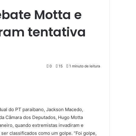
ebate Motta e
oram tentativa
0
15
1 minuto de leitura
dual do PT paraibano, Jackson Macedo,
 da Câmara dos Deputados, Hugo Motta
aneiro, quando extremistas invadiram e
er classificados como um golpe. “Foi golpe,