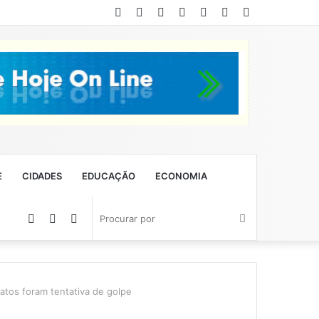
Facebook
Twitter
YouTube
Instagram
Entrar
Artigo
Barra
aleatório
Lateral
E
CIDADES
EDUCAÇÃO
ECONOMIA
Artigo
Barra
Switch
Procurar
aleatório
Lateral
skin
por
atos foram tentativa de golpe