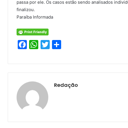
passa por ele. Os casos estão sendo analisados indivi
finalizou.
Paraíba Informada
F
W
T
S
a
h
w
h
c
at
itt
ar
e
s
er
e
b
A
Redação
o
p
o
p
k