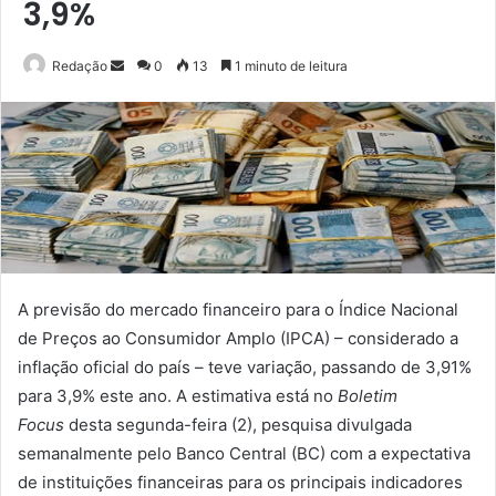
3,9%
Mande
Redação
0
13
1 minuto de leitura
um
e-
mail
A previsão do mercado financeiro para o Índice Nacional
de Preços ao Consumidor Amplo (IPCA) – considerado a
inflação oficial do país – teve variação, passando de 3,91%
para 3,9% este ano. A estimativa está no
Boletim
Focus
desta segunda-feira (2), pesquisa divulgada
semanalmente pelo Banco Central (BC) com a expectativa
de instituições financeiras para os principais indicadores