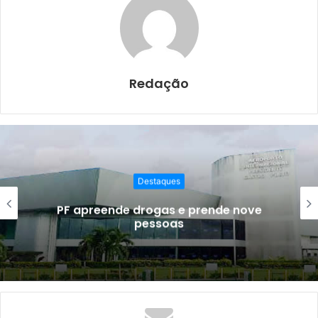
b
A
o
p
o
p
k
Redação
Destaques
PF apreende drogas e prende nove
pessoas