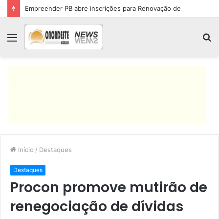
Empreender PB abre inscrições para Renovação de Crédito
Menu
P
p
Início
/
Destaques
Destaques
Procon promove mutirão de
renegociação de dívidas