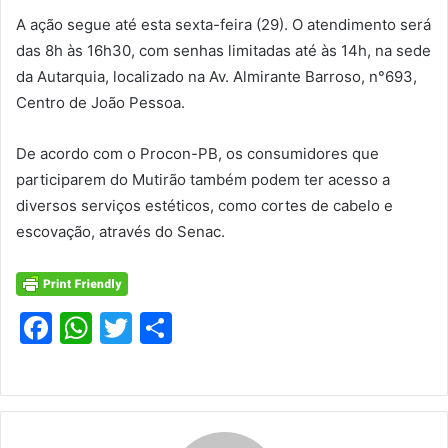
A ação segue até esta sexta-feira (29). O atendimento será
das 8h às 16h30, com senhas limitadas até às 14h, na sede
da Autarquia, localizado na Av. Almirante Barroso, n°693,
Centro de João Pessoa.
De acordo com o Procon-PB, os consumidores que
participarem do Mutirão também podem ter acesso a
diversos serviços estéticos, como cortes de cabelo e
escovação, através do Senac.
F
W
T
S
a
h
w
h
c
at
itt
ar
e
s
er
e