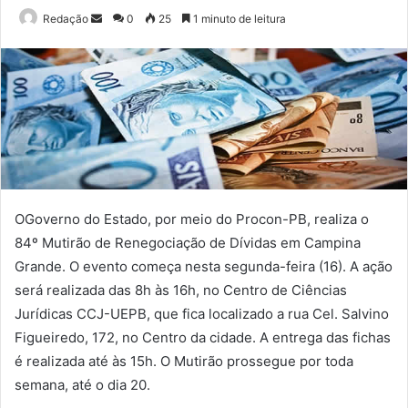
Mande
Redação
0
25
1 minuto de leitura
um
e-
mail
OGoverno do Estado, por meio do Procon-PB, realiza o
84º Mutirão de Renegociação de Dívidas em Campina
Grande. O evento começa nesta segunda-feira (16). A ação
será realizada das 8h às 16h, no Centro de Ciências
Jurídicas CCJ-UEPB, que fica localizado a rua Cel. Salvino
Figueiredo, 172, no Centro da cidade. A entrega das fichas
é realizada até às 15h. O Mutirão prossegue por toda
semana, até o dia 20.