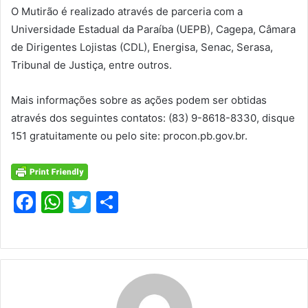
O Mutirão é realizado através de parceria com a
Universidade Estadual da Paraíba (UEPB), Cagepa, Câmara
de Dirigentes Lojistas (CDL), Energisa, Senac, Serasa,
Tribunal de Justiça, entre outros.
Mais informações sobre as ações podem ser obtidas
através dos seguintes contatos: (83) 9-8618-8330, disque
151 gratuitamente ou pelo site: procon.pb.gov.br.
F
W
T
S
a
h
w
h
c
at
itt
ar
e
s
er
e
b
A