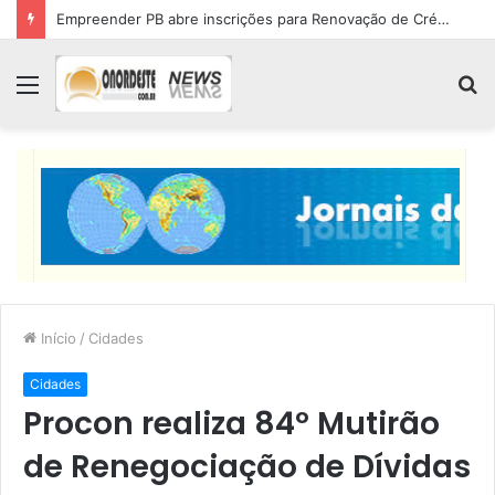
Empreender PB abre inscrições para Renovação de Crédito
Menu
P
p
Início
/
Cidades
Cidades
Procon realiza 84º Mutirão
de Renegociação de Dívidas