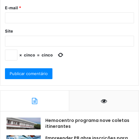
E-mail
*
Site
×
cinco
=
cinco
Hemocentro programa nove coletas
itinerantes
Empreender PB abre inscrições para